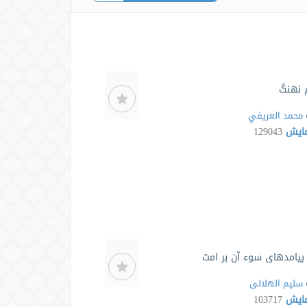
 نهنگ
محمد العريفي
مایش
129043
پیامدهای سوء آن بر امت
سلیم الهلالی
مایش
103717