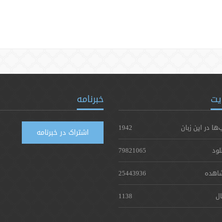
یت
خبرنامه
‌ها در این زبان
1942
اشتراک در خبرنامه
لود
79821065
اهده
25443936
ال
1138