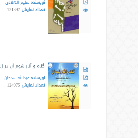
نویسنده
سلیم الهلالی
تعداد نمایش
121397
گناه و آثار شوم آن در ز
نویسنده
عبدالله سدحان
تعداد نمایش
124975