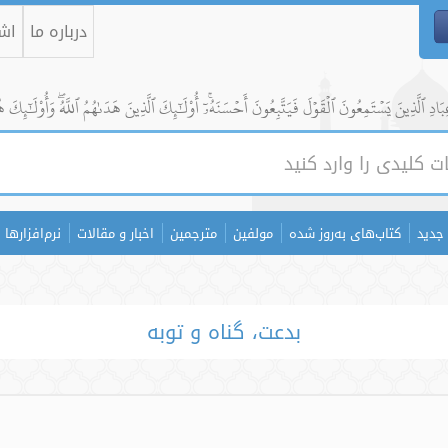
درباره ما
اشت
ادِ ٱلَّذِينَ يَسۡتَمِعُونَ ٱلۡقَوۡلَ فَيَتَّبِعُونَ أَحۡسَنَهُۥٓۚ أُوْلَٰٓئِكَ ٱلَّذِينَ هَدَىٰهُمُ ٱللَّهُۖ وَأُوْلَٰٓئِكَ ه
جدید
کتاب‌های به‌روز شده
مولفین
مترجمین
اخبار و مقالات
نرم‌افزارها
بدعت، گناه و توبه