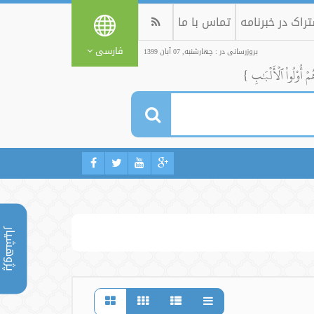
راک در خبرنامه
تماس با ما
فارسی
بروزرسانی در : چهارشنبه, 07 آبان 1399
ُمۡ أُوْلُواْ ٱلۡأَلۡبَٰبِ }
پژوهشیار