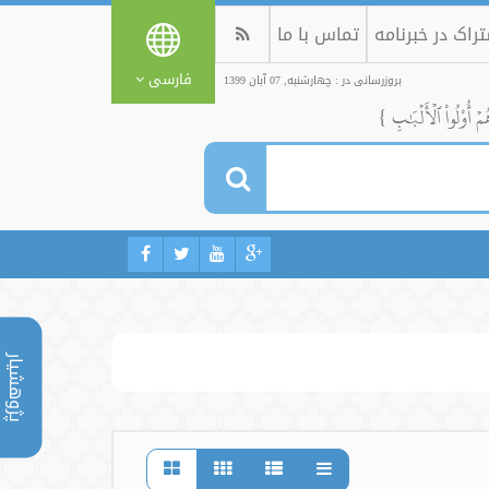
راک در خبرنامه
تماس با ما
فارسی
بروزرسانی در : چهارشنبه, 07 آبان 1399
ُمۡ أُوْلُواْ ٱلۡأَلۡبَٰبِ }
پژوهشیار