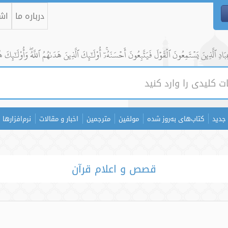
درباره ما
اشت
ادِ ٱلَّذِينَ يَسۡتَمِعُونَ ٱلۡقَوۡلَ فَيَتَّبِعُونَ أَحۡسَنَهُۥٓۚ أُوْلَٰٓئِكَ ٱلَّذِينَ هَدَىٰهُمُ ٱللَّهُۖ وَأُوْلَٰٓئِكَ ه
جدید
کتاب‌های به‌روز شده
مولفین
مترجمین
اخبار و مقالات
نرم‌افزارها
قصص و اعلام قرآن