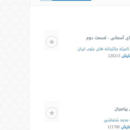
ی آسمانی - قسمت دوم
کمیته مکتبخانه های جنوب ایران
مایش
120213
پیامبران
محمد شلماشی
مایش
121788