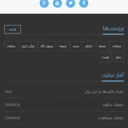
برچسب‌ها
همه
شبهات
صحابه
احکام
بدعت
شیعه
رسول الله
قرآن کریم
خرافات
دفاع
عقیده
آمار سایت
تعداد کتاب‌ها در این زبان
1942
دفعات دانلود
79836038
دفعات مشاهده
25443936