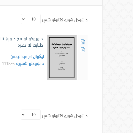
د ښودل شویو کتابونو شمېر
د وروځو او مخ د وېښتان
طبابت له نظره
لیکوال
ام عبدالرحمن
د ښودلو شمېره
111586
د ښودل شویو کتابونو شمېر