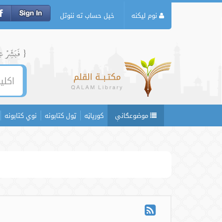
نوم لیکنه
خپل حساب ته ننوتل
{ فَبَشِّرۡ عِبَ
موضوعګانې
کورپاڼه
ټول کتابونه
نوي کتابونه