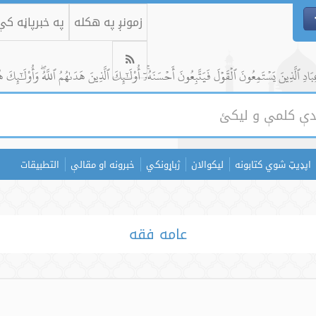
زمونږ په هکله
په خبرپاڼه ک
ادِ ٱلَّذِينَ يَسۡتَمِعُونَ ٱلۡقَوۡلَ فَيَتَّبِعُونَ أَحۡسَنَهُۥٓۚ أُوْلَٰٓئِكَ ٱلَّذِينَ هَدَىٰهُمُ ٱللَّهُۖ وَأُوْلَٰٓئِكَ ه
اپډیټ شوي کتابونه
لیکوالان
ژباړونکي
خبرونه او مقالې
التطبيقات
عامه فقه