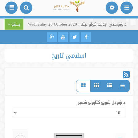
د وروستي اپډیټ کولو نېټه : Wednesday 28 October 2020
پښتو
اسلامي تاریخ
د ښودل شویو کتابونو شمېر