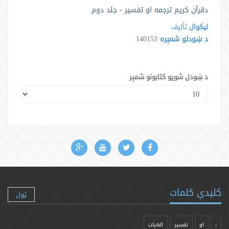
دقرآن کریم ترجمه او تفسیر - جلد دوم
لیکوال
تألیف
د ښودلو شمېره
140153
د ښودل شویو کتابونو شمېر
کلیدې کلمات
ټول
-
او
تفسیر
الهیات