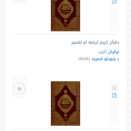
دقرآن کریم ترجمه او تفسیر
لیکوال
تألیف
د ښودلو شمېره
184582