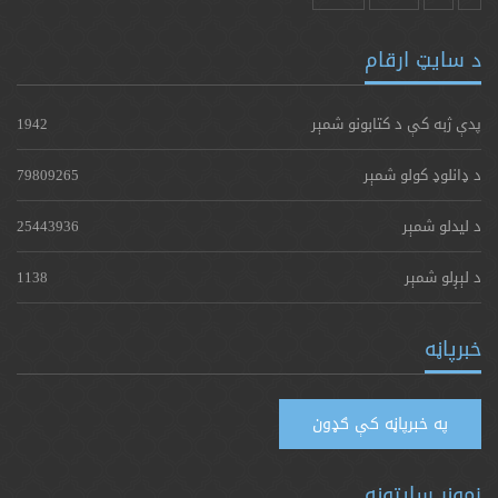
د سایټ ارقام
پدې ژبه کې د کتابونو شمېر
1942
د ډانلوډ کولو شمېر
79809265
د لیدلو شمېر
25443936
د لېږلو شمېر
1138
خبرپاڼه
په خبرپاڼه کې ګډون
زمونږ سایټونه