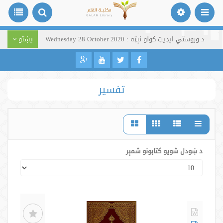
د وروستي اپډیټ کولو نېټه : Wednesday 28 October 2020
پښتو
تفسیر
د ښودل شویو کتابونو شمېر