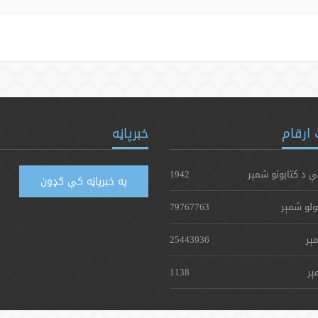
ارقام
خبرپاڼه
ې د کتابونو شمېر
1942
په خبرپاڼه کې ګډون
ولو شمېر
79767763
ېر
25443936
ېر
1138