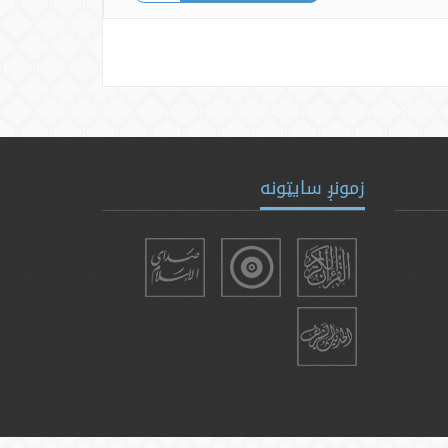
زمونږ سایټونه