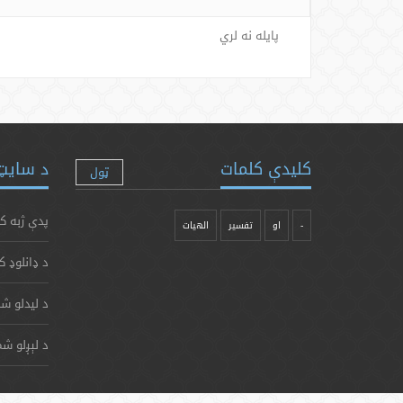
پایله نه لري
کلیدې کلمات
د سایټ 
ټول
پدې ژبه ک
-
او
تفسیر
الهیات
د ډانلوډ ک
د لیدلو شم
د لېږلو شم