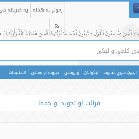
زمونږ په هکله
په خبرپاڼه ک
ادِ ٱلَّذِينَ يَسۡتَمِعُونَ ٱلۡقَوۡلَ فَيَتَّبِعُونَ أَحۡسَنَهُۥٓۚ أُوْلَٰٓئِكَ ٱلَّذِينَ هَدَىٰهُمُ ٱللَّهُۖ وَأُوْلَٰٓئِكَ ه
اپډیټ شوي کتابونه
لیکوالان
ژباړونکي
خبرونه او مقالې
التطبيقات
قرائت او تجوید او حفظ