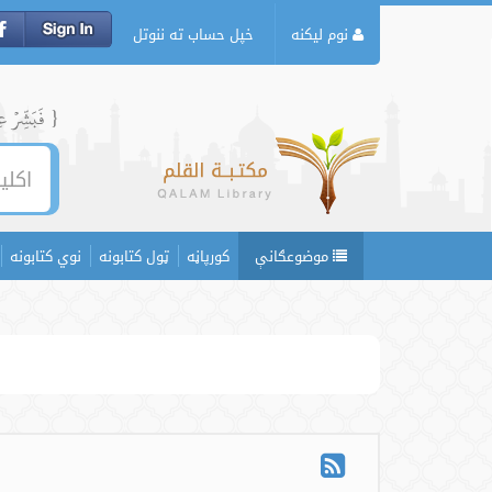
نوم لیکنه
خپل حساب ته ننوتل
{ فَبَشِّرۡ عِبَ
موضوعګانې
کورپاڼه
ټول کتابونه
نوي کتابونه