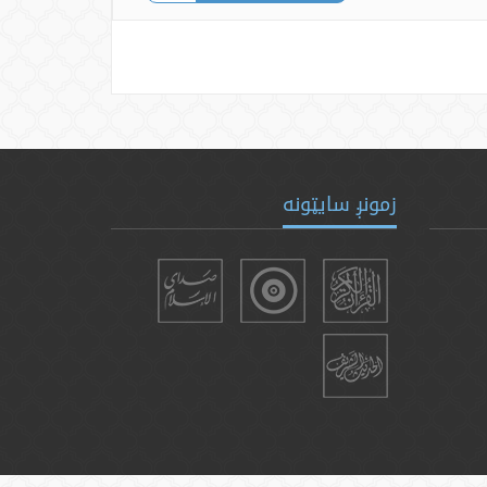
زمونږ سایټونه