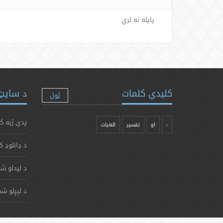
پایله نه لري
کلیدې کلمات
د سایټ 
ټول
پدې ژبه ک
-
او
تفسیر
الهیات
د ډانلوډ ک
د لیدلو شم
د لېږلو شم