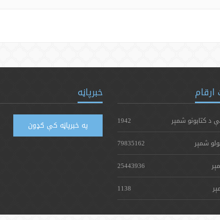
ارقام
خبرپاڼه
ې د کتابونو شمېر
1942
په خبرپاڼه کې ګډون
ولو شمېر
79835162
ېر
25443936
ېر
1138