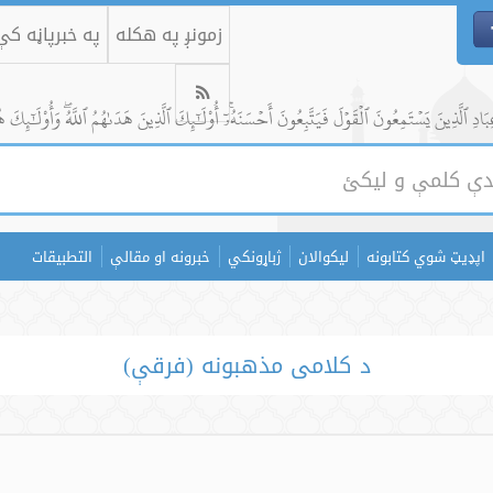
زمونږ په هکله
په خبرپاڼه ک
ادِ ٱلَّذِينَ يَسۡتَمِعُونَ ٱلۡقَوۡلَ فَيَتَّبِعُونَ أَحۡسَنَهُۥٓۚ أُوْلَٰٓئِكَ ٱلَّذِينَ هَدَىٰهُمُ ٱللَّهُۖ وَأُوْلَٰٓئِكَ ه
اپډیټ شوي کتابونه
لیکوالان
ژباړونکي
خبرونه او مقالې
التطبيقات
د کلامی مذهبونه (فرقې)