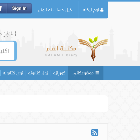
نوم لیکنه
خپل حساب ته ننوتل
{ فَبَشِّرۡ عِبَ
موضوعګانې
کورپاڼه
ټول کتابونه
نوي کتابونه