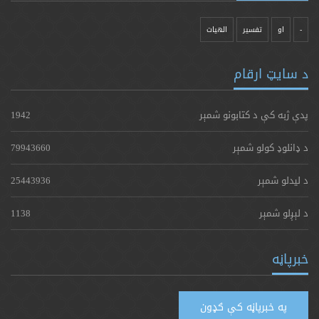
-
او
تفسیر
الهیات
د سایټ ارقام
پدې ژبه کې د کتابونو شمېر
1942
د ډانلوډ کولو شمېر
79943660
د لیدلو شمېر
25443936
د لېږلو شمېر
1138
خبرپاڼه
په خبرپاڼه کې ګډون