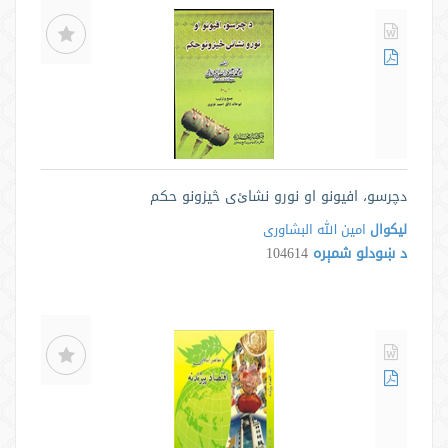
دچرسو، افیونو او نورو نشاﺉی څیزونو حکم
لیکوال
امین الله البشاوری
د ښودلو شمېره
104614