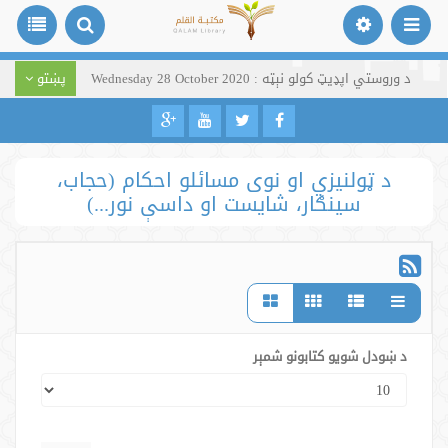
د وروستي اپډیټ کولو نېټه : Wednesday 28 October 2020
پښتو
د ټولنیزي او نوی مسائلو احکام (حجاب،
سينګار، شایست او داسې نور...)
د ښودل شویو کتابونو شمېر