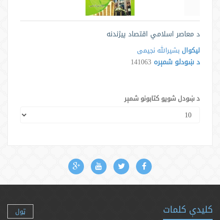
د معاصر اسلامي اقتصاد پیژندنه
لیکوال
بشیرالله نجیمی
د ښودلو شمېره
141063
د ښودل شویو کتابونو شمېر
کلیدې کلمات
ټول