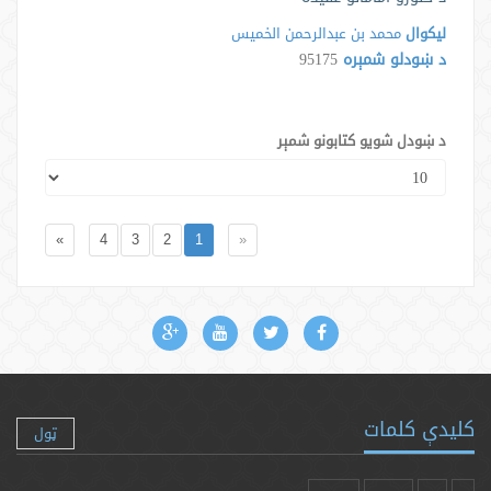
لیکوال
محمد بن عبدالرحمن الخمیس
د ښودلو شمېره
95175
د ښودل شویو کتابونو شمېر
»
4
3
2
1
«
کلیدې کلمات
ټول