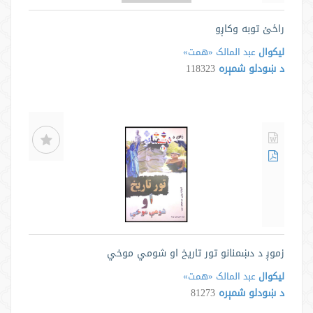
راځئ توبه وکاږو
لیکوال
عبد المالک «همت»
د ښودلو شمېره
118323
زموږ د دښمنانو تور تاريخ او شومي موخي
لیکوال
عبد المالک «همت»
د ښودلو شمېره
81273