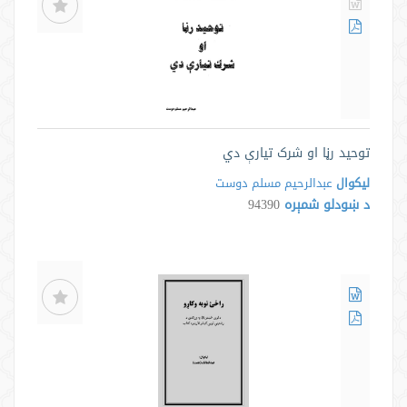
توحيد رڼا او شرک تيارې دي
لیکوال
عبدالرحیم مسلم دوست
د ښودلو شمېره
94390