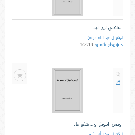
اسلامي نړۍ ليد
لیکوال
عبد الله مؤمن
د ښودلو شمېره
108719
اودس، لمونځ او د هغو مانا
لیکوال
عبد الله مؤمن