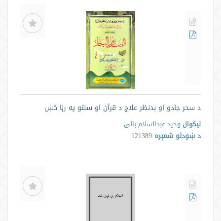
د سحر جادو او بدنظر علاج د قرآن او سنتو په رڼا کښ
لیکوال
وحید عبدالسلام بالی
د ښودلو شمېره
121389