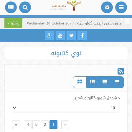
د وروستي اپډیټ کولو نېټه : Wednesday 28 October 2020
پښتو
نوي کتابونه
د ښودل شویو کتابونو شمېر
»
4
3
2
1
«