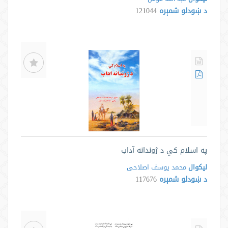
د ښودلو شمېره
121044
په اسلام کي د ژوندانه آداب
لیکوال
محمد یوسف اصلاحی
د ښودلو شمېره
117676