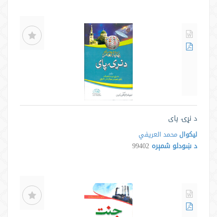
د نړۍ پای
لیکوال
محمد العريفي
د ښودلو شمېره
99402