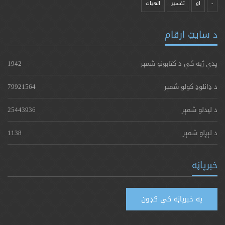
-
او
تفسیر
الهیات
د سایټ ارقام
پدې ژبه کې د کتابونو شمېر
1942
د ډانلوډ کولو شمېر
79921564
د لیدلو شمېر
25443936
د لېږلو شمېر
1138
خبرپاڼه
په خبرپاڼه کې ګډون