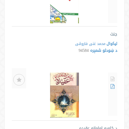
جنت
لیکوال
محمد غنی فاروقی
د ښودلو شمېره
94584
د څلورو امامانو عقيده