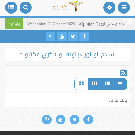
د وروستي اپډیټ کولو نېټه : Wednesday 28 October 2020
پښتو
اسلام او نور دینونه او فکري مکتبونه
پایله نه لري