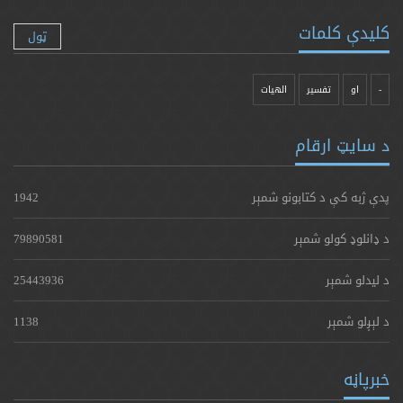
کلیدې کلمات
ټول
-
او
تفسیر
الهیات
د سایټ ارقام
پدې ژبه کې د کتابونو شمېر
1942
د ډانلوډ کولو شمېر
79890581
د لیدلو شمېر
25443936
د لېږلو شمېر
1138
خبرپاڼه