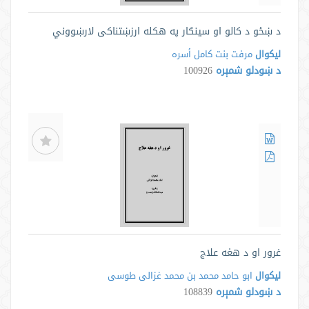
د ښځو د کالو او سينګار په هکله ارزښتناکی لارښووني
لیکوال
مرفت بنت کامل أسره
د ښودلو شمېره
100926
غرور او د هغه علاج
لیکوال
ابو حامد محمد بن محمد غزالی طوسی
د ښودلو شمېره
108839