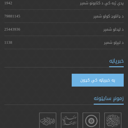
پدې ژبه کې د کتابونو شمېر
1942
د ډانلوډ کولو شمېر
79881145
د لیدلو شمېر
25443936
د لېږلو شمېر
1138
خبرپاڼه
په خبرپاڼه کې ګډون
زمونږ سایټونه