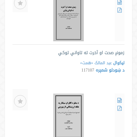
زمونږ صحت او آخرت ته تاواني توکي
لیکوال
عبد المالک «همت»
د ښودلو شمېره
117107