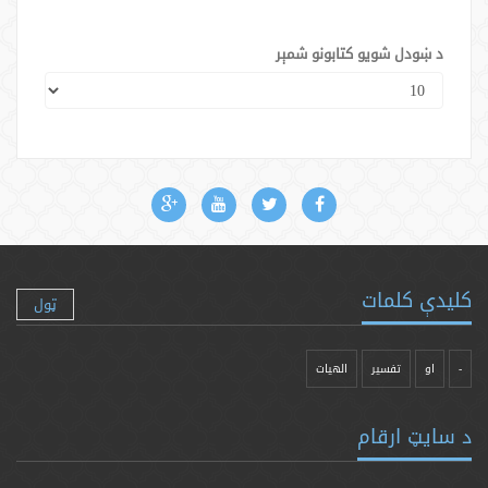
د ښودل شویو کتابونو شمېر
کلیدې کلمات
ټول
-
او
تفسیر
الهیات
د سایټ ارقام