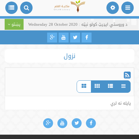
د وروستي اپډیټ کولو نېټه : Wednesday 28 October 2020
پښتو
نزول
پایله نه لري