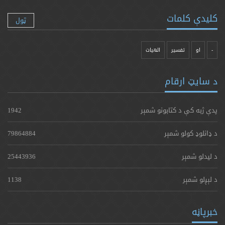
کلیدې کلمات
ټول
-
او
تفسیر
الهیات
د سایټ ارقام
پدې ژبه کې د کتابونو شمېر
1942
د ډانلوډ کولو شمېر
79864884
د لیدلو شمېر
25443936
د لېږلو شمېر
1138
خبرپاڼه