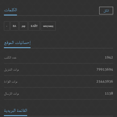
الكلمات
الكل
-
ВА
дар
БАЙТ
мекунанд
إحصائيات الموقع
1942
عدد الكتب
79913694
مرات التنزيل
25443936
مرات القراءة
1138
مرات الارسال
القائمة البريدية