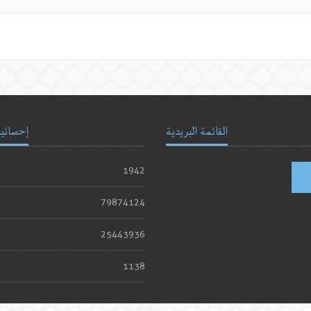
القائمة البريدية
إحصائيا
1942
79874124
25443936
1138