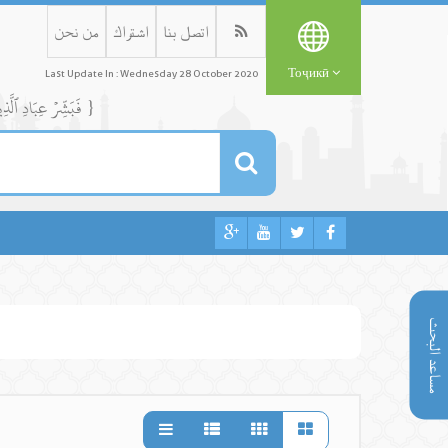
اتصل بنا
اشتراك
من نحن
Тоҷикӣ
Last Update In : Wednesday 28 October 2020
{ فَبَشِّرۡ عِبَادِ ٱلَّذِينَ يَسۡتَمِعُونَ ٱلۡقَوۡلَ فَيَتَّبِعُونَ أَحۡسَنَهُۥٓۚ أُوْلَٰٓئِكَ ٱلَّذِينَ هَدَىٰهُمُ ٱللَّهُۖ وَأُوْلَٰٓئِكَ هُمۡ أُوْلُواْ ٱلۡأَلۡبَٰبِ }
مساعد البحث