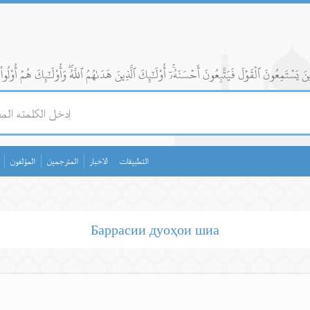
التطبيقات
الاخبار
المترجمين
المؤلفون
Баррасии дуоҳои шиа