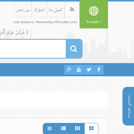
اتصل بنا
اشتراك
من نحن
Тоҷикӣ
Last Update In : Wednesday 28 October 2020
{ فَبَشِّرۡ عِبَادِ ٱلَّذِينَ يَسۡتَمِعُونَ ٱلۡقَوۡلَ فَيَتَّبِعُونَ أَحۡسَنَهُۥٓۚ أُوْلَٰٓئِكَ ٱلَّذِينَ هَدَىٰهُمُ ٱللَّهُۖ وَأُوْلَٰٓئِكَ هُمۡ أُوْلُواْ ٱلۡأَلۡبَٰبِ }
مساعد البحث