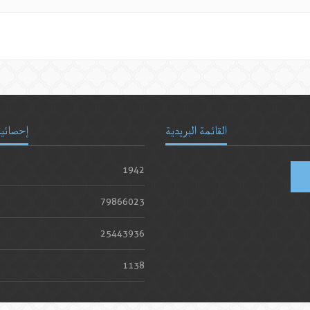
القائمة البريدية
إحصائيا
1942
79866023
25443936
1138