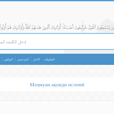
التطبيقات
الاخبار
المترجمين
المؤلفون
Маҷмуаи ақоиди исломӣ