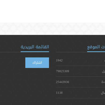
ت الموقع
القائمة البريدية
1942
اشتراك
يل
79825309
ءة
25443936
ال
1138