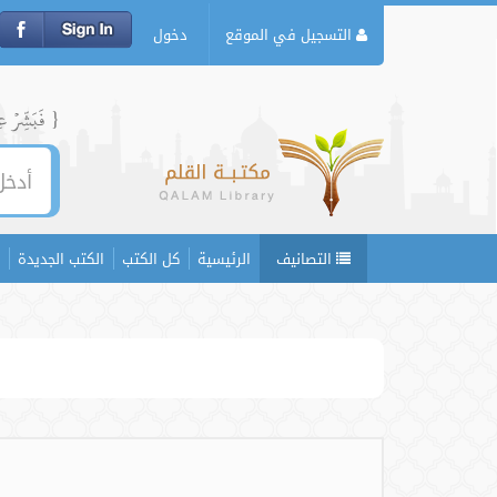
التسجيل في الموقع
دخول
{ فَبَشِّرۡ عِبَ
التصانيف
الرئيسية
كل الكتب
الكتب الجديدة