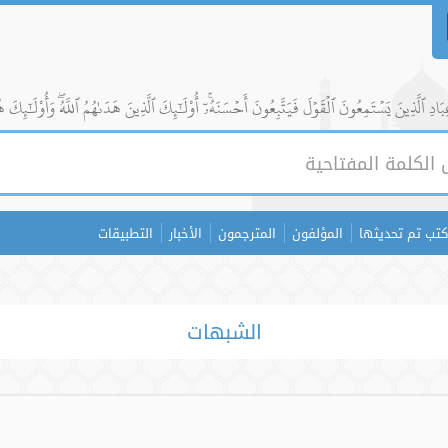
ادِ ٱلَّذِينَ يَسۡتَمِعُونَ ٱلۡقَوۡلَ فَيَتَّبِعُونَ أَحۡسَنَهُۥٓۚ أُوْلَٰٓئِكَ ٱلَّذِينَ هَدَىٰهُمُ ٱللَّهُۖ وَأُوْلَٰٓئِكَ ه
كتب تم تحديثها
المؤلفون
المترجمون
الأخبار
التطبيقات
الشبهات