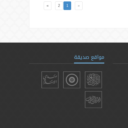
»
2
1
«
مواقع صديقة