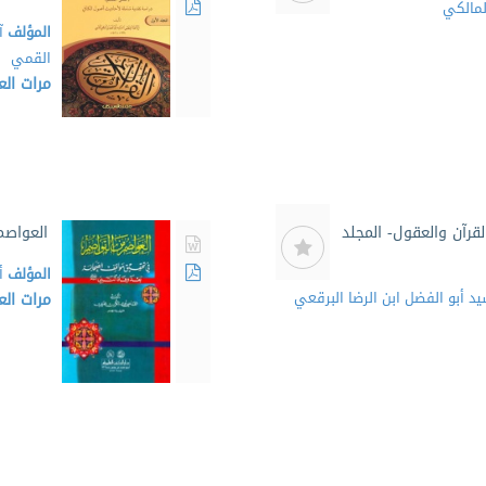
لمالكي
المؤلف
آ
القمي
مرات ال
قرآن والعقول- المجلد
العواصم
المؤلف
أ
د أبو الفضل ابن الرضا البرقعي
مرات ال