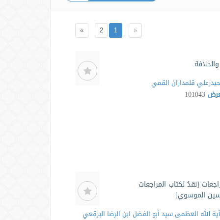
»
2
1
«
والخلافة
يدرعلي قلمداران القمي
لعرض
101043
اجعات [نقدٌ لكتاب المراجعات
سين الموسوي]
ية الله العظمى سيد أبو الفضل ابن الرضا البرقعي