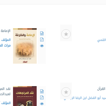
الإمامة 
القمي
المؤلف
ح
مرات ا
لقرآن
نقد المر
لعبدالح
د أبو الفضل ابن الرضا البرقعي
المؤلف
آ