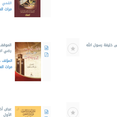
القمي
مرات ا
 خليفة رسول الله
الموقف 
رضي الل
المؤلف
ح
مرات ال
عرض أخب
الأول