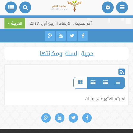
آخر تحديث : الأربعاء, ١١ ربيع أول ١٤٤٢هـ
العربية
حجية السنة ومكانتها
لم يتم العثور على بيانات