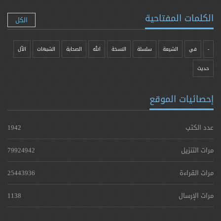
الكلمات المفتاحية
الكل
-
في
الشيعة
سلسلة
النسخة
الله
الصحابة
الشبهات
الآل
حدیث
إحصائيات الموقع
عدد الكتب
1942
مرات التنزيل
79924942
مرات القراءة
25443936
مرات الإرسال
1138