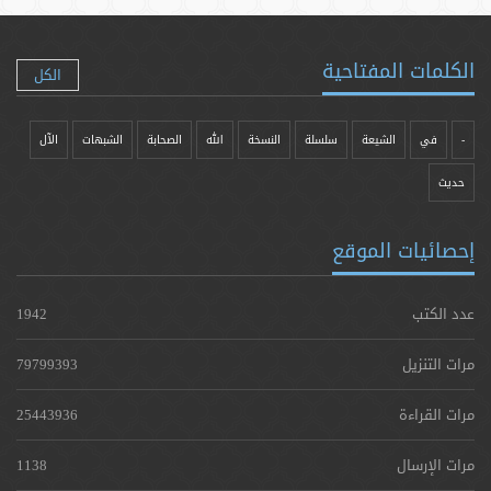
الكلمات المفتاحية
الكل
-
في
الشيعة
سلسلة
النسخة
الله
الصحابة
الشبهات
الآل
حدیث
إحصائيات الموقع
عدد الكتب
1942
مرات التنزيل
79799393
مرات القراءة
25443936
مرات الإرسال
1138