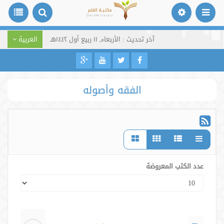
آخر تحديث : الأربعاء, ١١ ربيع أول ١٤٤٢هـ
العربية
الفقه وأصوله
عدد الكتب المعروضة