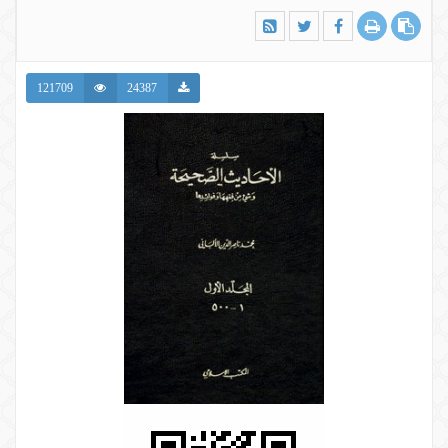
121709
24387