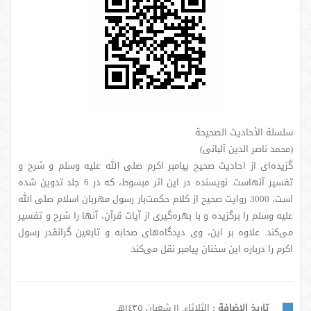
سلسلة الأحادیث الصحیحة
(محمد ناصر الدین آلبانی)
گزیده‌ای از احادیث صحیح پیامبر اکرم صلی الله علیه وسلم و شرح و
تفسیر آنهاست. نویسنده در این اثر مبسوط، که در 6 جلد تدوین شده
است، 3000 روایت صحیح از کلام حکمت‌بار رسول مهربان اسلام صلی الله
علیه وسلم را برگزیده و با بهره‌گیری از آیات قرآن، آنها را شرح و تفسیر
می‌کند. علاوه بر این، وی دیدگاه‌های صحابه و تابعین گرانقدر رسول
اکرم را درباره این سخنان پیامبر نقل می‌کند.
تاريخ الإضافة :
الثلاثاء, ١١ شعبان ١٤٣٥هـ