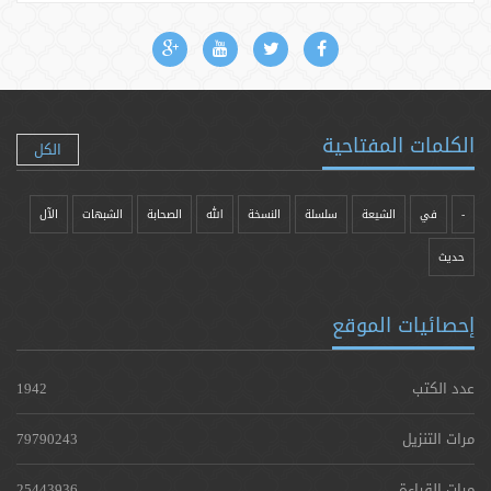
الكلمات المفتاحية
الكل
-
في
الشيعة
سلسلة
النسخة
الله
الصحابة
الشبهات
الآل
حدیث
إحصائيات الموقع
عدد الكتب
1942
مرات التنزيل
79790243
مرات القراءة
25443936