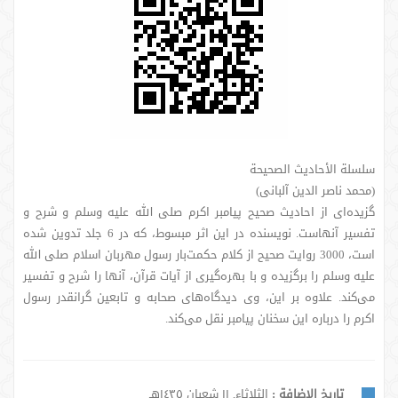
سلسلة الأحادیث الصحیحة
(محمد ناصر الدین آلبانی)
گزیده‌ای از احادیث صحیح پیامبر اکرم صلی الله علیه وسلم و شرح و
تفسیر آنهاست. نویسنده در این اثر مبسوط، که در 6 جلد تدوین شده
است، 3000 روایت صحیح از کلام حکمت‌بار رسول مهربان اسلام صلی الله
علیه وسلم را برگزیده و با بهره‌گیری از آیات قرآن، آنها را شرح و تفسیر
می‌کند. علاوه بر این، وی دیدگاه‌های صحابه و تابعین گرانقدر رسول
اکرم را درباره این سخنان پیامبر نقل می‌کند.
تاريخ الإضافة :
الثلاثاء, ١١ شعبان ١٤٣٥هـ