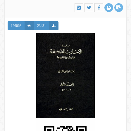
126068
23431