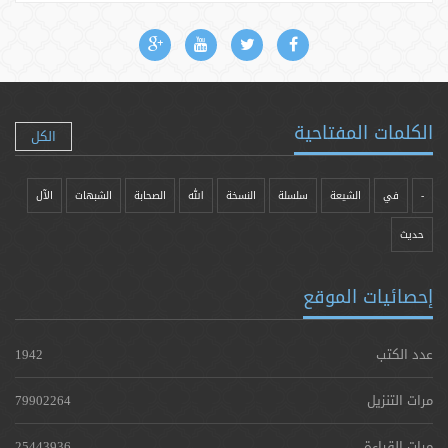
الكلمات المفتاحية
الكل
-
في
الشيعة
سلسلة
النسخة
الله
الصحابة
الشبهات
الآل
حدیث
إحصائيات الموقع
عدد الكتب
1942
مرات التنزيل
79902264
مرات القراءة
25443936