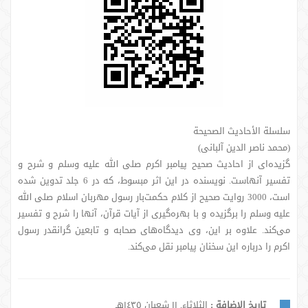
سلسلة الأحادیث الصحیحة
(محمد ناصر الدین آلبانی)
گزیده‌ای از احادیث صحیح پیامبر اکرم صلی الله علیه وسلم و شرح و
تفسیر آنهاست. نویسنده در این اثر مبسوط، که در 6 جلد تدوین شده
است، 3000 روایت صحیح از کلام حکمت‌بار رسول مهربان اسلام صلی الله
علیه وسلم را برگزیده و با بهره‌گیری از آیات قرآن، آنها را شرح و تفسیر
می‌کند. علاوه بر این، وی دیدگاه‌های صحابه و تابعین گرانقدر رسول
اکرم را درباره این سخنان پیامبر نقل می‌کند.
تاريخ الإضافة :
الثلاثاء, ١١ شعبان ١٤٣٥هـ