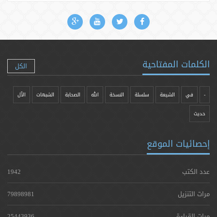
الكلمات المفتاحية
الكل
-
في
الشيعة
سلسلة
النسخة
الله
الصحابة
الشبهات
الآل
حدیث
إحصائيات الموقع
عدد الكتب
1942
مرات التنزيل
79898981
مرات القراءة
25443936