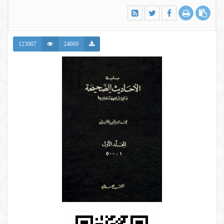
123907
24069