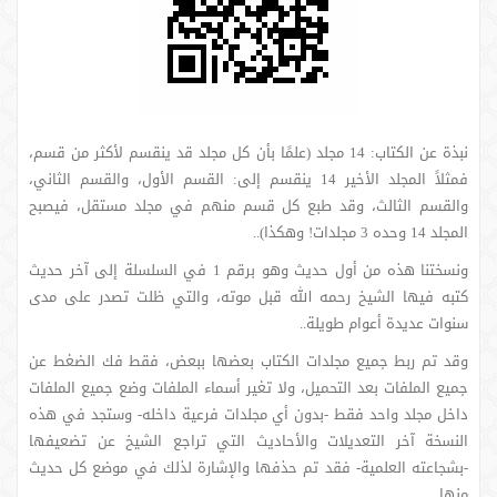
نبذة عن الكتاب: 14 مجلد (علمًا بأن كل مجلد قد ينقسم لأكثر من قسم،
فمثلاً المجلد الأخير 14 ينقسم إلى: القسم الأول، والقسم الثاني،
والقسم الثالث، وقد طبع كل قسم منهم في مجلد مستقل، فيصبح
المجلد 14 وحده 3 مجلدات! وهكذا)..
ونسختنا هذه من أول حديث وهو برقم 1 في السلسلة إلى آخر حديث
كتبه فيها الشيخ رحمه الله قبل موته، والتي ظلت تصدر على مدى
سنوات عديدة أعوام طويلة..
وقد تم ربط جميع مجلدات الكتاب بعضها ببعض، فقط فك الضغط عن
جميع الملفات بعد التحميل، ولا تغير أسماء الملفات وضع جميع الملفات
داخل مجلد واحد فقط -بدون أي مجلدات فرعية داخله- وستجد في هذه
النسخة آخر التعديلات والأحاديث التي تراجع الشيخ عن تضعيفها
-بشجاعته العلمية- فقد تم حذفها والإشارة لذلك في موضع كل حديث
منها