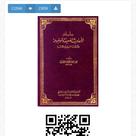
132046
23859