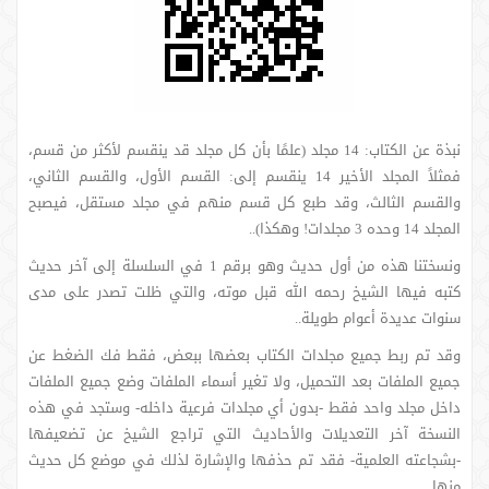
نبذة عن الكتاب: 14 مجلد (علمًا بأن كل مجلد قد ينقسم لأكثر من قسم،
فمثلاً المجلد الأخير 14 ينقسم إلى: القسم الأول، والقسم الثاني،
والقسم الثالث، وقد طبع كل قسم منهم في مجلد مستقل، فيصبح
المجلد 14 وحده 3 مجلدات! وهكذا)..
ونسختنا هذه من أول حديث وهو برقم 1 في السلسلة إلى آخر حديث
كتبه فيها الشيخ رحمه الله قبل موته، والتي ظلت تصدر على مدى
سنوات عديدة أعوام طويلة..
وقد تم ربط جميع مجلدات الكتاب بعضها ببعض، فقط فك الضغط عن
جميع الملفات بعد التحميل، ولا تغير أسماء الملفات وضع جميع الملفات
داخل مجلد واحد فقط -بدون أي مجلدات فرعية داخله- وستجد في هذه
النسخة آخر التعديلات والأحاديث التي تراجع الشيخ عن تضعيفها
-بشجاعته العلمية- فقد تم حذفها والإشارة لذلك في موضع كل حديث
منها