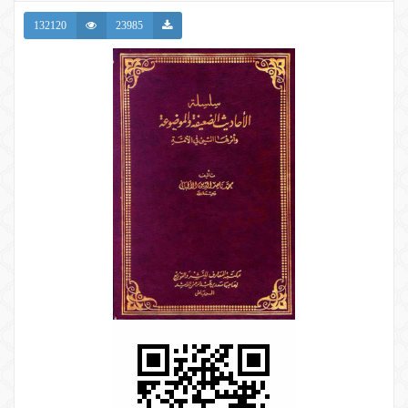
132120
23985