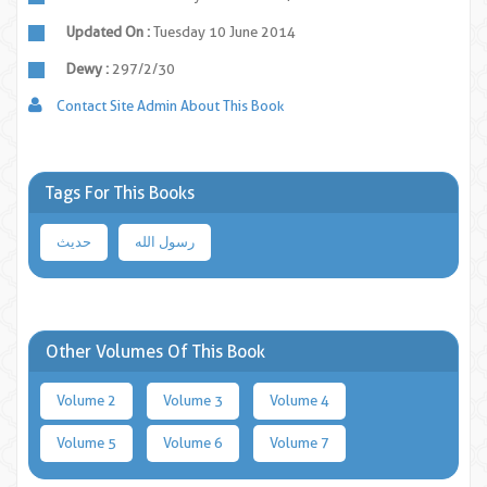
Updated On :
Tuesday 10 June 2014
Dewy :
297/2/30
Contact Site Admin About This Book
Tags For This Books
رسول الله
حدیث
Other Volumes Of This Book
Volume 2
Volume 3
Volume 4
Volume 5
Volume 6
Volume 7