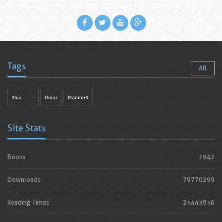
Tags
All
shia
-
Umar
Manners
Site Stats
Books
1942
Downloads
79770299
Reading Times
25443936