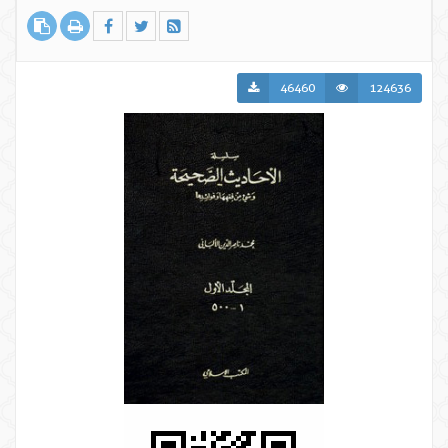
46460
124636