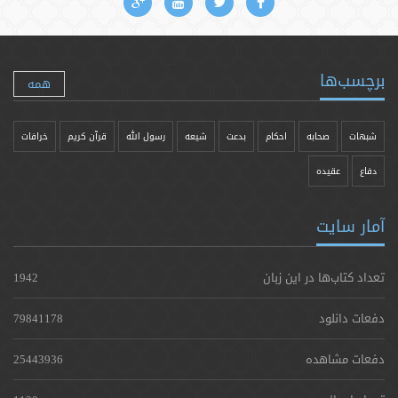
برچسب‌ها
همه
شبهات
صحابه
احکام
بدعت
شیعه
رسول الله
قرآن کریم
خرافات
دفاع
عقیده
آمار سایت
تعداد کتاب‌ها در این زبان
1942
دفعات دانلود
79841178
دفعات مشاهده
25443936