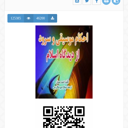
125385
46200