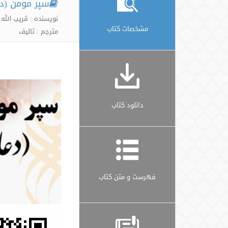
سپر مومن (دع
نویسنده : قریب الله
مشخصات کتاب
مترجم : تالیف
دانلود کتاب
فهرست و متن کتاب