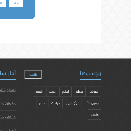
دعا
مأ
برچسب‌ها
آمار سا
همه
تعداد کتاب
شبهات
صحابه
احکام
بدعت
شیعه
دفعات دان
رسول الله
قرآن کریم
خرافات
دفاع
عقیده
دفعات مش
تعداد ارس