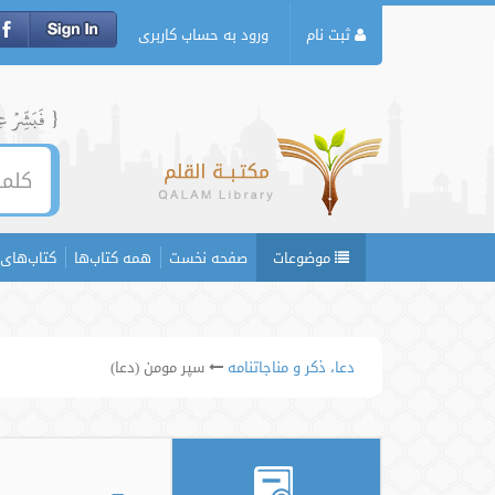
ثبت نام
ورود به حساب کاربری
{ فَبَشِّرۡ عِبَ
موضوعات
صفحه نخست
همه کتاب‌ها
کتاب‌های 
دعا، ذکر و مناجاتنامه
سپر مومن (دعا)