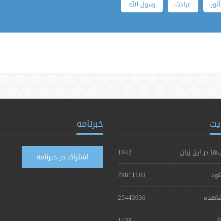
ثور
عبادت
رسول الله
یت
خبرنامه
‌ها در این زبان
1942
اشتراک در خبرنامه
لود
79811103
اهده
25443936
ال
1138