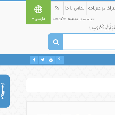
راک در خبرنامه
تماس با ما
فارسی
بروزرسانی در : چهارشنبه, 07 آبان 1399
ُمۡ أُوْلُواْ ٱلۡأَلۡبَٰبِ }
پژوهشیار