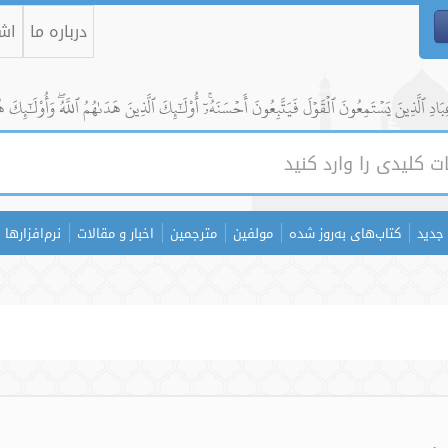
درباره ما
اشت
ادِ ٱلَّذِينَ يَسۡتَمِعُونَ ٱلۡقَوۡلَ فَيَتَّبِعُونَ أَحۡسَنَهُۥٓۚ أُوْلَٰٓئِكَ ٱلَّذِينَ هَدَىٰهُمُ ٱللَّهُۖ وَأُوْلَٰٓئِكَ ه
جدید
کتاب‌های به‌روز شده
مولفین
مترجمین
اخبار و مقالات
نرم‌افزارها