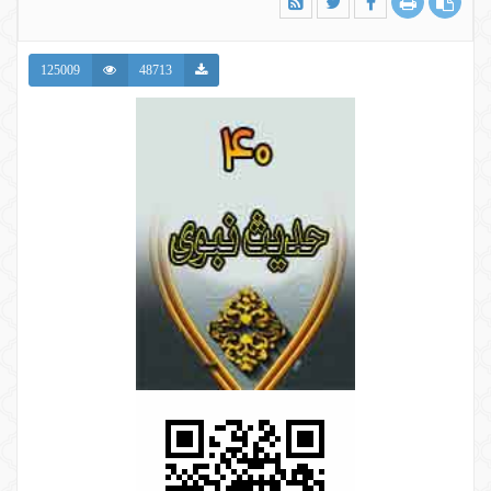
125009
48713