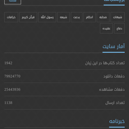
شبهات
صحابه
احکام
بدعت
شیعه
رسول الله
قرآن کریم
خرافات
دفاع
عقیده
آمار سایت
تعداد کتاب‌ها در این زبان
1942
دفعات دانلود
79924770
دفعات مشاهده
25443936
تعداد ارسال
1138
خبرنامه