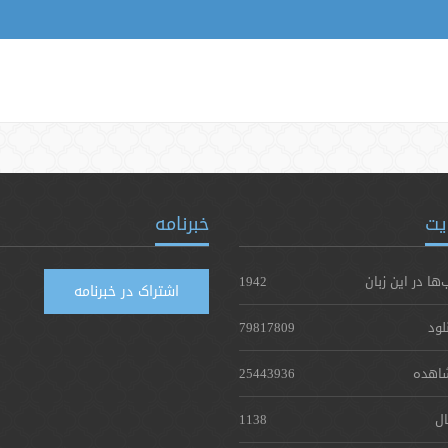
یت
خبرنامه
‌ها در این زبان
1942
اشتراک در خبرنامه
لود
79817809
اهده
25443936
ال
1138