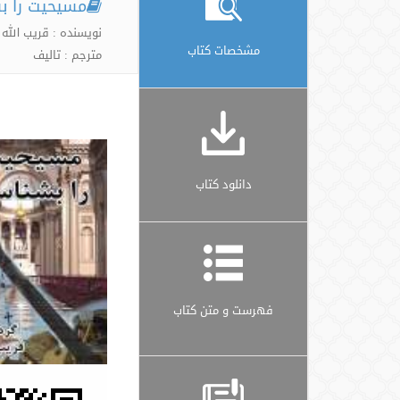
مسیحیت را ب
نویسنده : قریب الله
مشخصات کتاب
مترجم : تالیف
دانلود کتاب
فهرست و متن کتاب