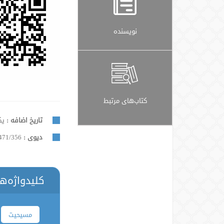
نویسنده
کتاب‌های مرتبط
تاریخ اضافه :
یکشنب
دیوی :
471/356
کلیدواژه‌ه
مسیحیت