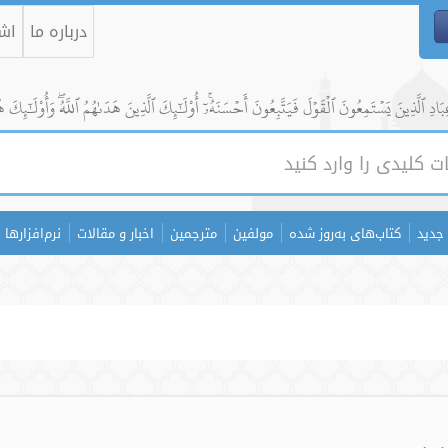
درباره ما
اشت
ادِ ٱلَّذِينَ يَسۡتَمِعُونَ ٱلۡقَوۡلَ فَيَتَّبِعُونَ أَحۡسَنَهُۥٓۚ أُوْلَٰٓئِكَ ٱلَّذِينَ هَدَىٰهُمُ ٱللَّهُۖ وَأُوْلَٰٓئِكَ ه
جدید
کتاب‌های به‌روز شده
مولفین
مترجمین
اخبار و مقالات
نرم‌افزارها