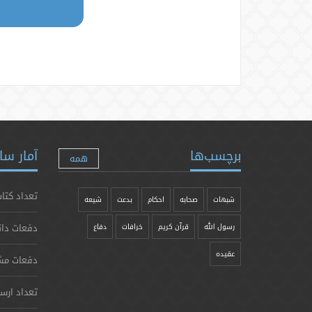
برچسب‌ها
آمار سا
همه
تعداد کتاب
شبهات
صحابه
احکام
بدعت
شیعه
دفعات دان
رسول الله
قرآن کریم
خرافات
دفاع
عقیده
دفعات مش
تعداد ارس