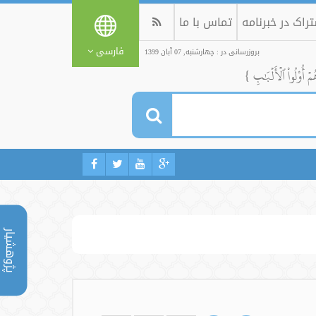
راک در خبرنامه
تماس با ما
فارسی
بروزرسانی در : چهارشنبه, 07 آبان 1399
ُمۡ أُوْلُواْ ٱلۡأَلۡبَٰبِ }
پژوهشیار