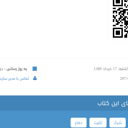
ه, 17 خرداد 1388
به روز رسانی :
دوشنبه
297/
تماس با مدیر سایت 
ای این کتاب
شرک
تثلیث
دفاع