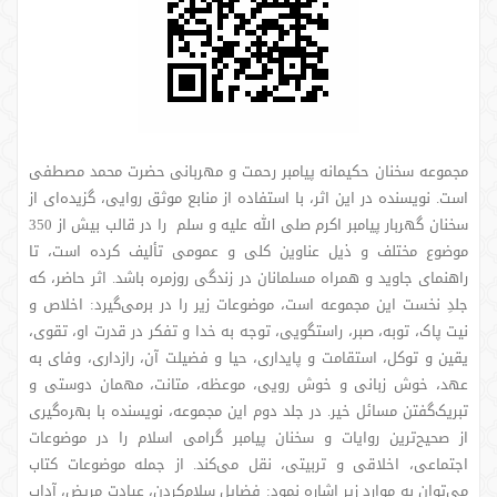
مجموعه سخنان حکیمانه پیامبر رحمت و مهربانی حضرت محمد مصطفی
است. نویسنده در این اثر، با استفاده از منابع موثق روایی، گزیده‌ای از
سخنان گهربار پیامبر اکرم صلی الله علیه و سلم را در قالب بیش از 350
موضوع مختلف و ذیل عناوین کلی و عمومی تألیف کرده است، تا
راهنمای جاوید و همراه مسلمانان در زندگی روزمره باشد. اثر حاضر، که
جلدِ نخست این مجموعه است، موضوعات زیر را در برمی‌گیرد: اخلاص و
نیت پاک، توبه، صبر، راستگویی، توجه به خدا و تفکر در قدرت او، تقوی،
یقین و توکل، استقامت و پایداری، حیا و فضیلت آن، رازداری، وفای به
عهد، خوش زبانی و خوش رویی، موعظه، متانت، مهمان دوستی و
تبریک‌گفتن مسائل خیر. در جلد دوم این مجموعه، نویسنده با بهره‌گیری
از صحیح‌ترین روایات و سخنان پیامبر گرامی اسلام را در موضوعات
اجتماعی، اخلاقی و تربیتی، نقل می‌کند. از جمله موضوعات کتاب
می‌توان به موارد زیر اشاره نمود: فضایل سلام‌کردن، عیادت مریض، آداب