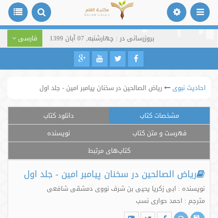
بروزرسانی در : چهارشنبه, 07 آبان 1399
فارسی
احادیث نبوی
ریاض الصالحین در سخنان پیامبر امین - جلد اول
مشخصات کتاب
دانلود کتاب
فهرست و متن کتاب
نویسنده
کتاب‌های مرتبط
ریاض الصالحین در سخنان پیامبر امین - جلد اول
نویسنده : ابی زکریا یحیی بن شرف نووی دمشقی شافعی
مترجم : احمد حواری نسب