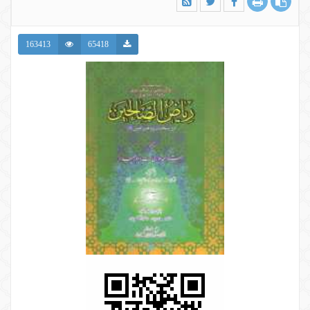
163413
65418