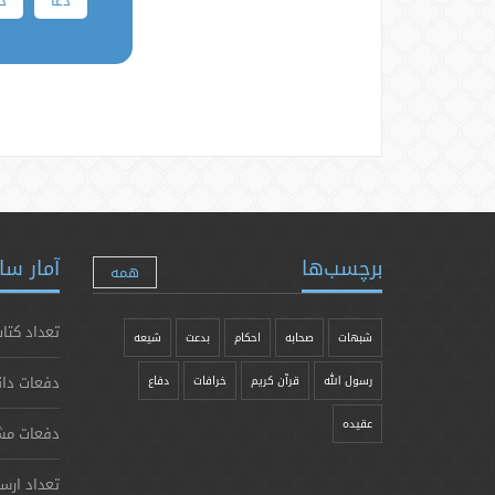
دعا
ذک
برچسب‌ها
آمار سا
همه
تعداد کتاب
شبهات
صحابه
احکام
بدعت
شیعه
دفعات دان
رسول الله
قرآن کریم
خرافات
دفاع
عقیده
دفعات مش
تعداد ارس