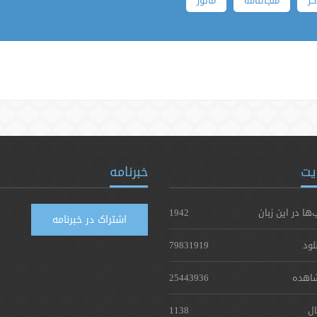
ر
منجاتنامه
مأثور
یت
خبرنامه
‌ها در این زبان
1942
اشتراک در خبرنامه
لود
79831919
اهده
25443936
ال
1138