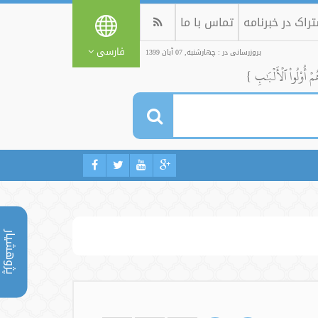
راک در خبرنامه
تماس با ما
فارسی
بروزرسانی در : چهارشنبه, 07 آبان 1399
ُمۡ أُوْلُواْ ٱلۡأَلۡبَٰبِ }
پژوهشیار