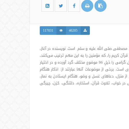
117031
46205
د مصطفی صلی الله علیه و سلم است. نویسنده در آغاز،
 قرآن کریم را، که مؤمنین را به این مهم ترغیب می‌کنند،
بیان می‌نماید. سپس گزیده‌ای از دعاها و اذکار رسیده از رسول گرامی را ذیلِ 96 موضوع مختلف گرد آورده و در اختیار
 است. برخی از موضوعات آنها عبارتند از: اذکار هنگام
از منزل، دعاهای غسل و وضو، هنگام ایستادن به نماز،
در خواب، تلاوت قرآن، استخاره، دلتنگی، حُزن، چیرگی