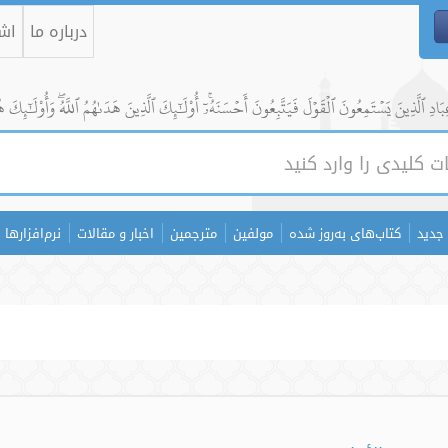
درباره ما
اشت
ادِ ٱلَّذِينَ يَسۡتَمِعُونَ ٱلۡقَوۡلَ فَيَتَّبِعُونَ أَحۡسَنَهُۥٓۚ أُوْلَٰٓئِكَ ٱلَّذِينَ هَدَىٰهُمُ ٱللَّهُۖ وَأُوْلَٰٓئِكَ ه
جدید
کتاب‌های به‌روز شده
مولفین
مترجمین
اخبار و مقالات
نرم‌افزارها