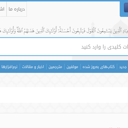
درباره ما
اشت
ادِ ٱلَّذِينَ يَسۡتَمِعُونَ ٱلۡقَوۡلَ فَيَتَّبِعُونَ أَحۡسَنَهُۥٓۚ أُوْلَٰٓئِكَ ٱلَّذِينَ هَدَىٰهُمُ ٱللَّهُۖ وَأُوْلَٰٓئِكَ ه
جدید
کتاب‌های به‌روز شده
مولفین
مترجمین
اخبار و مقالات
نرم‌افزارها