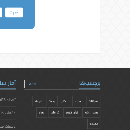
حدیث
برچسب‌ها
آمار سا
همه
تعداد کتاب
شبهات
صحابه
احکام
بدعت
شیعه
دفعات دان
رسول الله
قرآن کریم
خرافات
دفاع
عقیده
دفعات مش