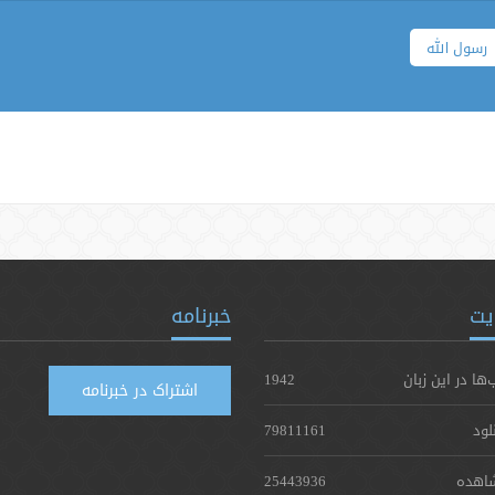
رسول الله
یت
خبرنامه
‌ها در این زبان
1942
اشتراک در خبرنامه
لود
79811161
اهده
25443936