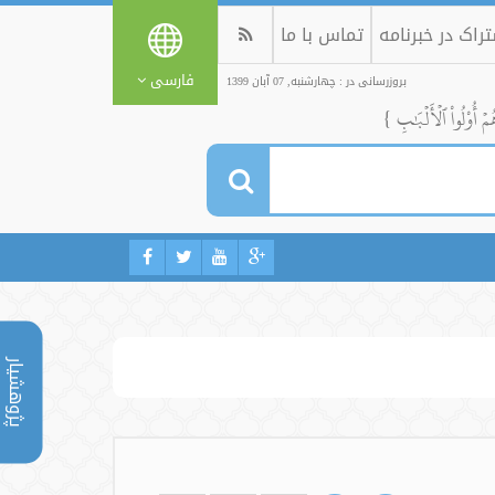
راک در خبرنامه
تماس با ما
فارسی
بروزرسانی در : چهارشنبه, 07 آبان 1399
ُمۡ أُوْلُواْ ٱلۡأَلۡبَٰبِ }
پژوهشیار