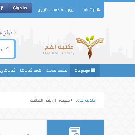
ثبت نام
ورود به حساب کاربری
{ فَبَشِّرۡ عِبَ
موضوعات
صفحه نخست
همه کتاب‌ها
کتاب‌های 
احادیث نبوی
گلچینی از ریاض الصالحین