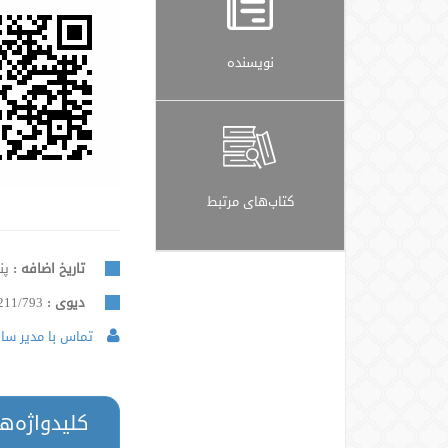
نویسنده
کتاب‌های مرتبط
تاریخ اضافه :
پنجشن
دیوی :
211/793
تماس با مدیر سایت
کلیدواژه‌ه