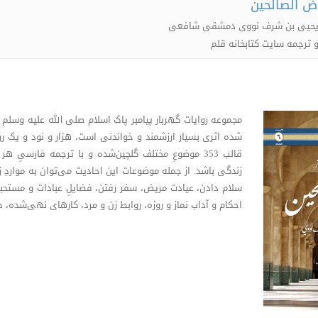
اض الصالحین
یا یحیی بن شرف نووی دمشقی شافعی
 ترجمه سایت کتابخانه قلم
مجموعه روایات گهربار پیامبر پاک اسلام صلی الله علیه وسلم 
شده اثری بسیار ارزشمند و خواندنی است، هزار و نود و یک روا
قالب 353 موضوعِ مختلف گلچین‌شده و با ترجمه فارسی
زندگی باشد. از جمله موضوعات این احادیث می‌توان به مواردِ ز
سلام ‌دادن، عیادت مریض، سفر رفتن، فضایلِ عبادات و مستحبا
احکام و آداب نماز و روزه، روابط زن و مرد، کارهای نهی‌شده، د