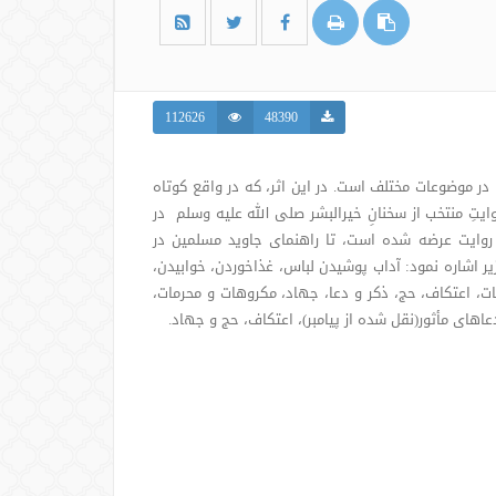
112626
48390
در موضوعات مختلف است. در این اثر، که در واقع کوتاه
یتِ منتخب از سخنانِ خیرالبشر صلی الله علیه وسلم در
ِ هر روایت عرضه شده است، تا راهنمای جاوید مسلمین در
یر اشاره نمود: آداب پوشیدن لباس، غذاخوردن، خوابیدن،
ت، اعتکاف، حج، ذکر و دعا، جهاد، مکروهات و محرمات،
عاهای مأثور(نقل شده از پیامبر)، اعتکاف، حج و جهاد.