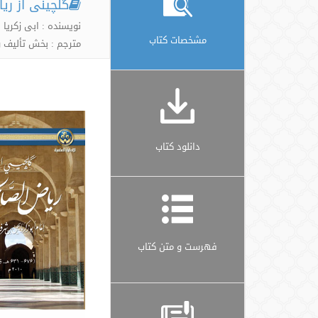
گلچینی از ری
نویسنده : ابی زکر
مشخصات کتاب
مترجم : بخش تألیف و
دانلود کتاب
فهرست و متن کتاب