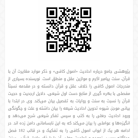
پژوهشی جامع درباره احادیث «اصول کافی» و ذکر موارد مغایرت آن با
قرآن، سنت پیامبر اکرم و موازین عقل و منطق است. نویسنده بسیاری از
مندرجات اصول کافی را خلاف عقل و قرآن دانسته و در مقدمه نسبتاً
مفصلی با بهره گیری از منابع دست اول شیعی، دلایل ارجحیت و حجیت
قرآن را نسبت به سنت و روایات به تفصیل بیان می‌کند. وی در ابتدا با
بیانی موجز، شیوه تدوین احادیث شیعه را بیان داشته و علت و چگونگی
ورود احادیث جعلی را به کتب و سپس تفکر شیعی شرح می‌دهد و
انگیزه‌ها و عواملی را بیان می‌کند که به این نابسامانی دامن زده اند. در
ادامه هر یک از ابواب اصول کافی را به تفکیک و در قالب 182 فصل
جداگانه بررسی نموده و احادیث جعلی آن را با ذکر دلایل قرآنی، سنت