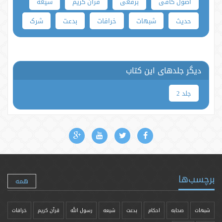
اصول کافی
برقعی
قرآن کریم
شیعه
حدیث
شبهات
خرافات
بدعت
شرک
دیگر جلدهای این کتاب
جلد 2
برچسب‌ها
همه
شبهات
صحابه
احکام
بدعت
شیعه
رسول الله
قرآن کریم
خرافات