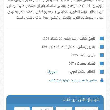
نبوی، روایات ائمه شیعه و بررسی سلسله راویان مشخص می‌سازد. این
اثر، در کنار «مِرآة العقول» مجلسی و «صحیح کافی» محمد باقر بهبودی،
یکی از مهمترین آثار در پالایش و تنقیح اصول کافی کلینی است.
تاریخ اضافه :
سه شنبه, 20 خرداد 1393
به روز رسانی :
چهارشنبه, 24 مهر 1398
دیوی :
297/46/49
تعداد صفحات :
567
الكتاب بلغات اخري :
العربية
تماس با مدیر سایت درباره این کتاب
کلیدواژه‌های این کتاب