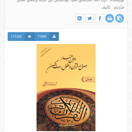
مترجم : تالیف
175268
71969