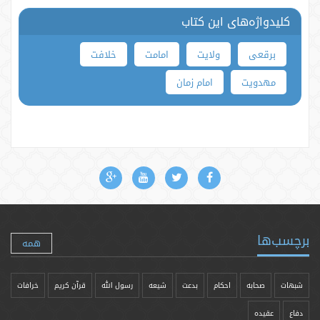
کلیدواژه‌های این کتاب
برقعی
ولایت
امامت
خلافت
مهدویت
امام زمان
برچسب‌ها
همه
شبهات
صحابه
احکام
بدعت
شیعه
رسول الله
قرآن کریم
خرافات
دفاع
عقیده