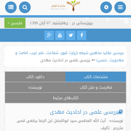
بروزرسانی در : چهارشنبه, 07 آبان 1399
فارسی
بررسی عقاید مذهبی شیعه (زیارت قبور، شفاعت، علم غیب، امامت و
مهدویت، خمس)
بررسی علمی در احادیث مهدی
مشخصات کتاب
دانلود کتاب
فهرست و متن کتاب
نویسنده
کتاب‌های مرتبط
بررسی علمی در احادیث مهدی
نویسنده : آیت الله العظمی سید ابوالفضل ابن الرضا برقعی قمی
مترجم : تالیف