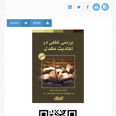
162445
89946