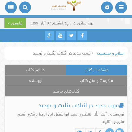
بروزرسانی در : چهارشنبه, 07 آبان 1399
فارسی
اسلام و مسیحیت
فریب جدید در ائتلاف تثلیث و توحید
مشخصات کتاب
دانلود کتاب
فهرست و متن کتاب
نویسنده
کتاب‌های مرتبط
فریب جدید در ائتلاف تثلیث و توحید
نویسنده : آیت الله العظمی سید ابوالفضل ابن الرضا برقعی قمی
مترجم : تالیف