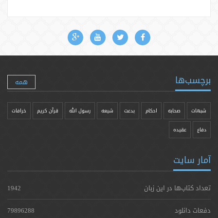
برچسب‌ها
همه
شبهات
صحابه
احکام
بدعت
شیعه
رسول الله
قرآن کریم
خرافات
دفاع
عقیده
آمار سایت
تعداد کتاب‌ها در این زبان
1942
دفعات دانلود
79896288