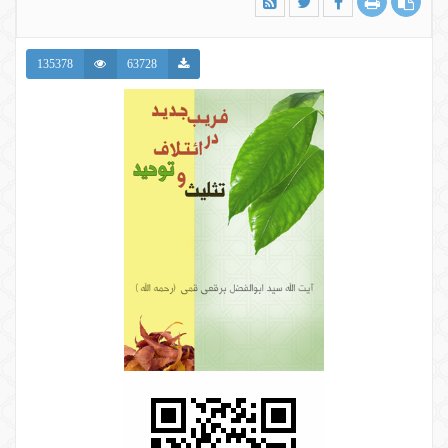
135378
63728