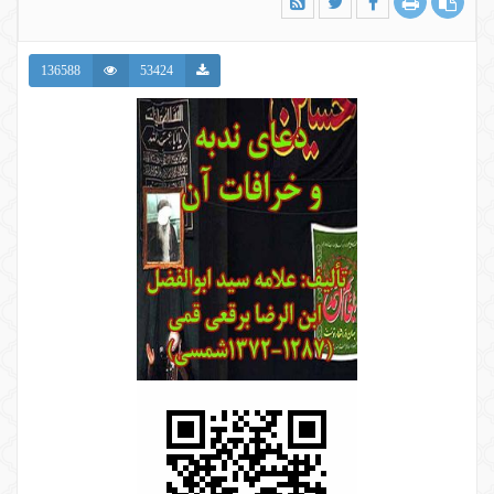
136588
53424