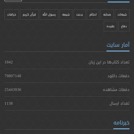
شبهات
صحابه
احکام
بدعت
شیعه
رسول الله
قرآن کریم
خرافات
دفاع
عقیده
آمار سایت
تعداد کتاب‌ها در این زبان
1942
دفعات دانلود
79807148
دفعات مشاهده
25443936
تعداد ارسال
1138
خبرنامه