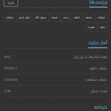
برچسب‌ها
همه
شبهات
صحابه
احکام
بدعت
شیعه
رسول الله
قرآن کریم
خرافات
دفاع
عقیده
آمار سایت
تعداد کتاب‌ها در این زبان
1942
دفعات دانلود
79956675
دفعات مشاهده
25443936
تعداد ارسال
1138
خبرنامه