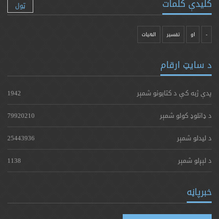
کلیدې کلمات
ټول
-
او
تفسیر
الهیات
د سایټ ارقام
پدې ژبه کې د کتابونو شمېر
1942
د ډانلوډ کولو شمېر
79920210
د لیدلو شمېر
25443936
د لېږلو شمېر
1138
خبرپاڼه