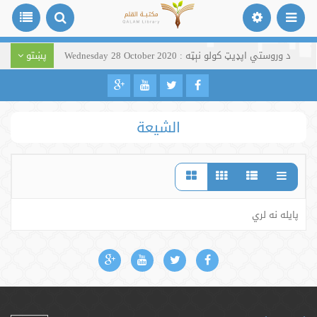
د وروستي اپډیټ کولو نېټه : Wednesday 28 October 2020
پښتو
الشيعة
پایله نه لري