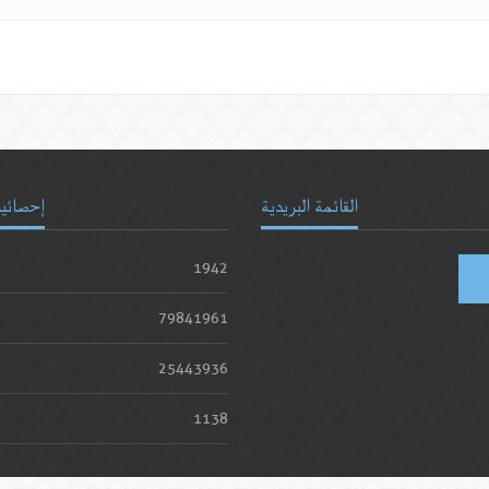
القائمة البريدية
إحصائيا
1942
79841961
25443936
1138