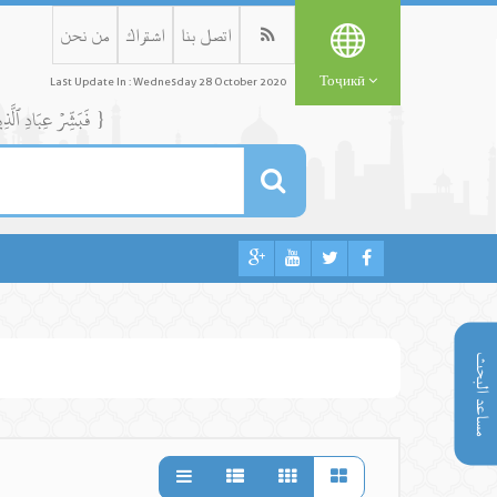
اتصل بنا
اشتراك
من نحن
Тоҷикӣ
Last Update In : Wednesday 28 October 2020
{ فَبَشِّرۡ عِبَادِ ٱلَّذِينَ يَسۡتَمِعُونَ ٱلۡقَوۡلَ فَيَتَّبِعُونَ أَحۡسَنَهُۥٓۚ أُوْلَٰٓئِكَ ٱلَّذِينَ هَدَىٰهُمُ ٱللَّهُۖ وَأُوْلَٰٓئِكَ هُمۡ أُوْلُواْ ٱلۡأَلۡبَٰبِ }
مساعد البحث