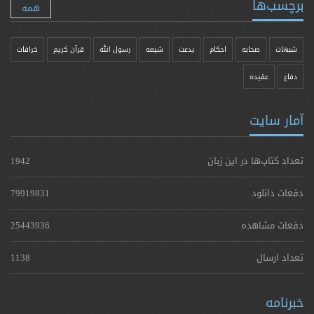
برچسب‌ها
همه
شبهات
صحابه
احکام
بدعت
شیعه
رسول الله
قرآن کریم
خرافات
دفاع
عقیده
آمار سایت
تعداد کتاب‌ها در این زبان
1942
دفعات دانلود
79919831
دفعات مشاهده
25443936
تعداد ارسال
1138
خبرنامه