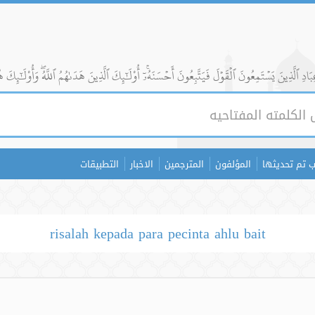
ادِ ٱلَّذِينَ يَسۡتَمِعُونَ ٱلۡقَوۡلَ فَيَتَّبِعُونَ أَحۡسَنَهُۥٓۚ أُوْلَٰٓئِكَ ٱلَّذِينَ هَدَىٰهُمُ ٱللَّهُۖ وَأُوْلَٰٓئِكَ ه
 تم تحديثها
المؤلفون
المترجمين
الاخبار
التطبيقات
risalah kepada para pecinta ahlu bait