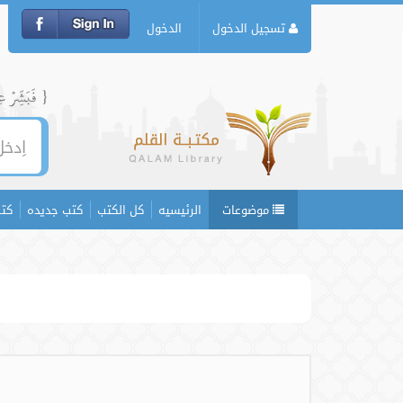
تسجيل الدخول
الدخول
{ فَبَشِّرۡ عِبَ
موضوعات
الرئيسيه
كل الكتب
كتب جديده
كتب