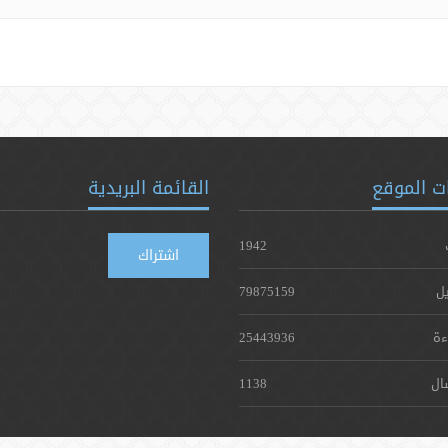
ت الموقع
القائمة البريدية
1942
اشتراك
يل
79875159
ءة
25443936
ال
1138