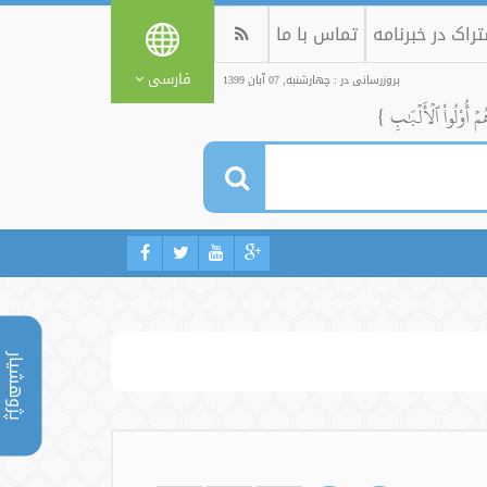
راک در خبرنامه
تماس با ما
فارسی
بروزرسانی در : چهارشنبه, 07 آبان 1399
ُمۡ أُوْلُواْ ٱلۡأَلۡبَٰبِ }
پژوهشیار