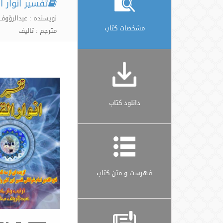
تفسیر انوار ا
نویسنده : عبدالرؤو
مشخصات کتاب
مترجم : تالیف
دانلود کتاب
فهرست و متن کتاب