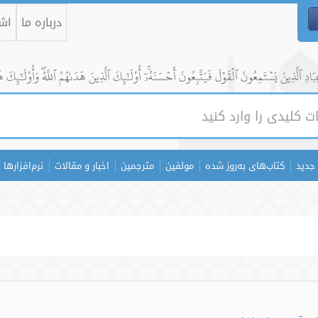
درباره ما
اشت
ادِ ٱلَّذِينَ يَسۡتَمِعُونَ ٱلۡقَوۡلَ فَيَتَّبِعُونَ أَحۡسَنَهُۥٓۚ أُوْلَٰٓئِكَ ٱلَّذِينَ هَدَىٰهُمُ ٱللَّهُۖ وَأُوْلَٰٓئِكَ ه
جدید
کتاب‌های به‌روز شده
مولفین
مترجمین
اخبار و مقالات
نرم‌افزارها