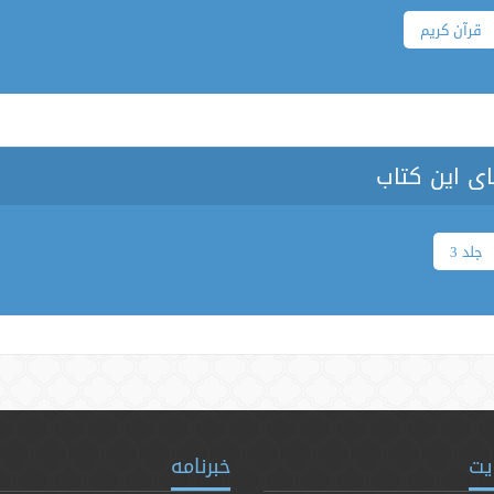
قرآن کریم
ی این کتاب
جلد 3
یت
خبرنامه