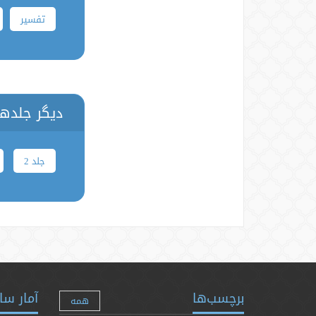
تفسیر
دیگر جلدها
جلد 2
برچسب‌ها
آمار سا
همه