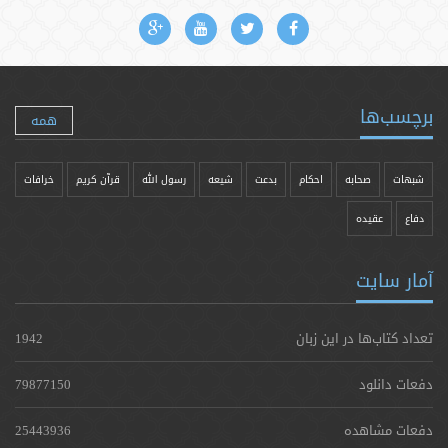
برچسب‌ها
همه
شبهات
صحابه
احکام
بدعت
شیعه
رسول الله
قرآن کریم
خرافات
دفاع
عقیده
آمار سایت
تعداد کتاب‌ها در این زبان
1942
دفعات دانلود
79877150
دفعات مشاهده
25443936