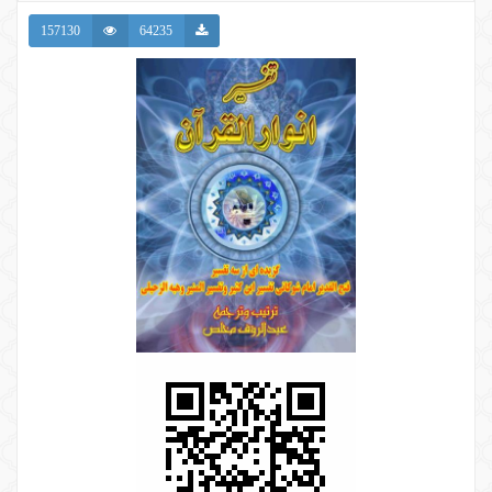
157130
64235