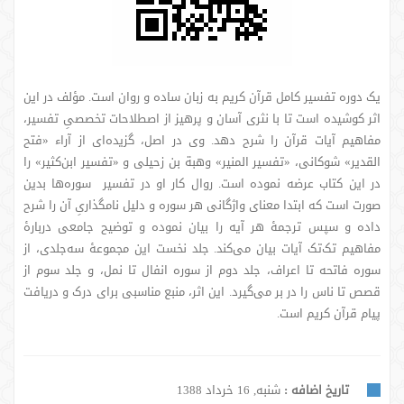
یک دوره تفسیر کامل قرآن کریم به زبان ساده و روان است. مؤلف در این
اثر کوشیده است تا با نثری آسان و پرهیز از اصطلاحات تخصصیِ تفسیر،
مفاهیم آیات قرآن را شرح دهد. وی در اصل، گزیده‌ای از آراء «فتح
القدیر» شوکانی، «تفسیر المنیر» وهبة بن زحیلی و «تفسیر ابن‌کثیر» را
در این کتاب عرضه نموده است. روال کار او در تفسیر سوره‌ها بدین
صورت است که ابتدا معنای واژگانی هر سوره و دلیل نامگذاریِ آن را شرح
داده و سپس ترجمۀ هر آیه را بیان نموده و توضیح جامعی دربارۀ
مفاهیم تک‌تک آیات بیان می‌کند. جلد نخست این مجموعۀ سه‌جلدی، از
سوره فاتحه تا اعراف، جلد دوم از سوره انفال تا نمل، و جلد سوم از
قصص تا ناس را در بر می‌گیرد. این اثر، منبع مناسبی برای درک و دریافت
پیام قرآن کریم است.
تاریخ اضافه :
شنبه, 16 خرداد 1388