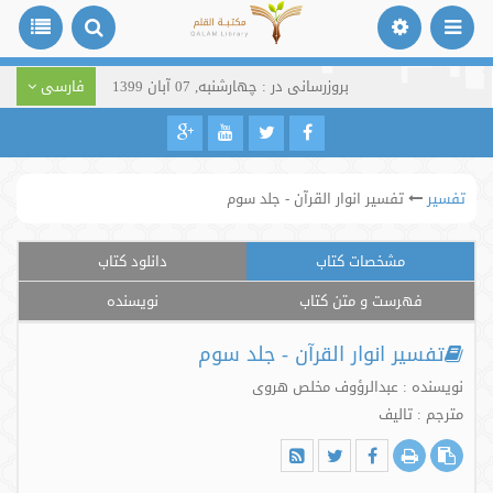
بروزرسانی در : چهارشنبه, 07 آبان 1399
فارسی
تفسیر
تفسیر انوار القرآن - جلد سوم
مشخصات کتاب
دانلود کتاب
فهرست و متن کتاب
نویسنده
تفسیر انوار القرآن - جلد سوم
نویسنده : عبدالرؤوف مخلص هروی
مترجم : تالیف