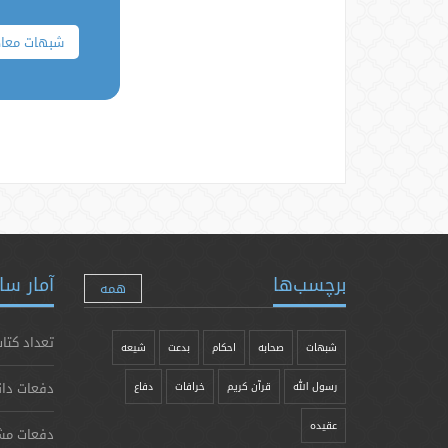
شبهات معاص
برچسب‌ها
آمار سا
همه
تعداد کتاب
شبهات
صحابه
احکام
بدعت
شیعه
دفعات دان
رسول الله
قرآن کریم
خرافات
دفاع
عقیده
دفعات مش