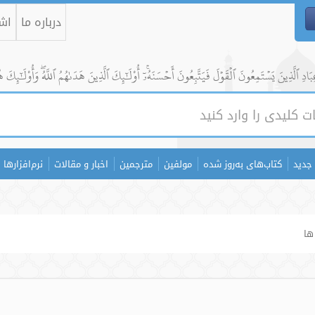
درباره ما
اشت
ادِ ٱلَّذِينَ يَسۡتَمِعُونَ ٱلۡقَوۡلَ فَيَتَّبِعُونَ أَحۡسَنَهُۥٓۚ أُوْلَٰٓئِكَ ٱلَّذِينَ هَدَىٰهُمُ ٱللَّهُۖ وَأُوْلَٰٓئِكَ ه
جدید
کتاب‌های به‌روز شده
مولفین
مترجمین
اخبار و مقالات
نرم‌افزارها
ها