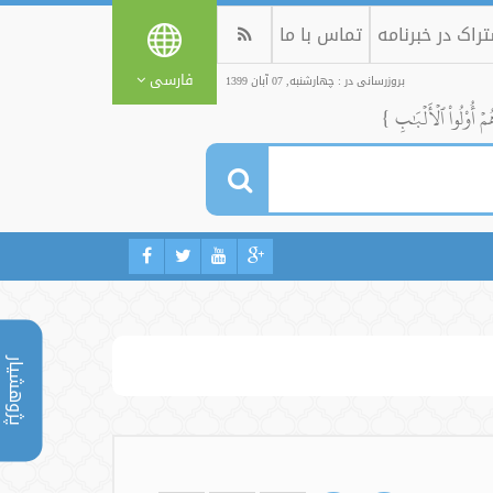
راک در خبرنامه
تماس با ما
فارسی
بروزرسانی در : چهارشنبه, 07 آبان 1399
ُمۡ أُوْلُواْ ٱلۡأَلۡبَٰبِ }
پژوهشیار