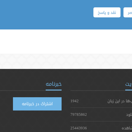
ر
نقد و پاسخ
یت
خبرنامه
‌ها در این زبان
1942
اشتراک در خبرنامه
لود
79785862
اهده
25443936