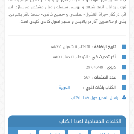
نبوی، روایات ائمه شیعه و بررسی سلسله راویان مشخص می‌سازد. این
اثر، در کنار «مِرآة العقول» مجلسی و «صحیح کافی» محمد باقر بهبودی،
یکی از مهمترین آثار در پالایش و تنقیح اصول کافی کلینی است.
تاريخ الإضافة :
الثلاثاء, ١١ شعبان ١٤٣٥هـ
آخر تحديث في :
الأربعاء, ١٦ صفر ١٤٤١هـ
ديوي :
297/46/49
عدد الصفحات :
567
الكتاب بلغات اخري :
العربية
راسل المدير حول هذا الكتاب
الكلمات المفتاحية لهذا الكتاب