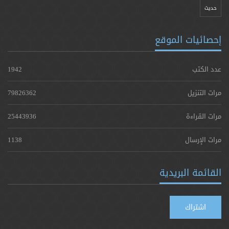
حدیث
إحصائيات الموقع
عدد الكتب
1942
مرات التنزيل
79826362
مرات القراءة
25443936
مرات الإرسال
1138
القائمة البريدية
اشتراك