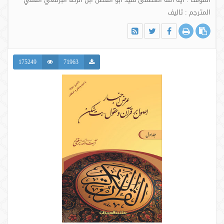
المترجم : تالیف
175249
71963