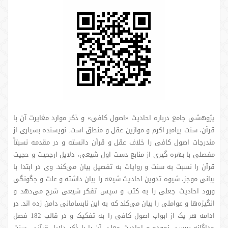
پژوهشی جامع درباره احادیث «اصول کافی» و ذکر موارد مغایرت آن با
قرآن، سنت پیامبر اکرم و موازین عقل و منطق است. نویسنده بسیاری از
مندرجات اصول کافی را خلاف عقل و قرآن دانسته و در مقدمه نسبتاً
مفصلی با بهره گیری از منابع دست اول شیعی، دلایل ارجحیت و حجیت
قرآن را نسبت به سنت و روایات به تفصیل بیان می‌کند. وی در ابتدا با
بیانی موجز، شیوه تدوین احادیث شیعه را بیان داشته و علت و چگونگی
ورود احادیث جعلی را به کتب و سپس تفکر شیعی شرح می‌دهد و
انگیزه‌ها و عواملی را بیان می‌کند که به این نابسامانی دامن زده اند. در
ادامه هر یک از ابواب اصول کافی را به تفکیک و در قالب 182 فصل
جداگانه بررسی نموده و احادیث جعلی آن را با ذکر دلایل قرآنی، سنت