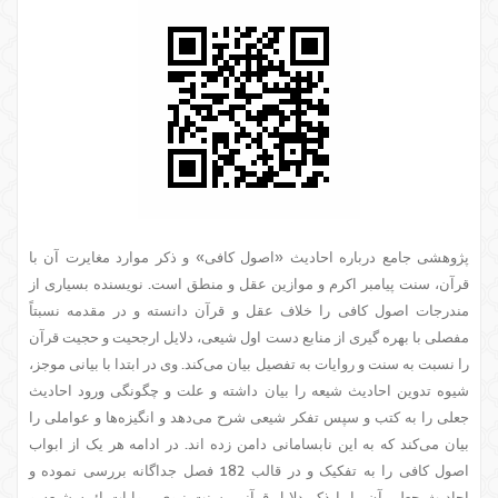
پژوهشی جامع درباره احادیث «اصول کافی» و ذکر موارد مغایرت آن با
قرآن، سنت پیامبر اکرم و موازین عقل و منطق است. نویسنده بسیاری از
مندرجات اصول کافی را خلاف عقل و قرآن دانسته و در مقدمه نسبتاً
مفصلی با بهره گیری از منابع دست اول شیعی، دلایل ارجحیت و حجیت قرآن
را نسبت به سنت و روایات به تفصیل بیان می‌کند. وی در ابتدا با بیانی موجز،
شیوه تدوین احادیث شیعه را بیان داشته و علت و چگونگی ورود احادیث
جعلی را به کتب و سپس تفکر شیعی شرح می‌دهد و انگیزه‌ها و عواملی را
بیان می‌کند که به این نابسامانی دامن زده اند. در ادامه هر یک از ابواب
اصول کافی را به تفکیک و در قالب 182 فصل جداگانه بررسی نموده و
احادیث جعلی آن را با ذکر دلایل قرآنی، سنت نبوی، روایات ائمه شیعه و