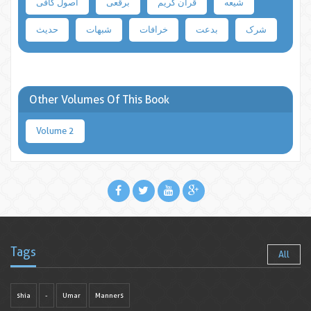
شیعه
قرآن کریم
برقعی
اصول کافی
شرک
بدعت
خرافات
شبهات
حدیث
Other Volumes Of This Book
Volume 2
Tags
All
shia
-
Umar
Manners