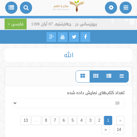
بروزرسانی در : چهارشنبه, 07 آبان 1399
فارسی
الله
تعداد کتاب‌های نمایش داده شده
13
...
8
7
6
5
4
3
2
1
«
»
14