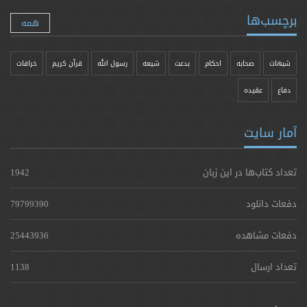
برچسب‌ها
همه
شبهات
صحابه
احکام
بدعت
شیعه
رسول الله
قرآن کریم
خرافات
دفاع
عقیده
آمار سایت
تعداد کتاب‌ها در این زبان
1942
دفعات دانلود
79799390
دفعات مشاهده
25443936
تعداد ارسال
1138