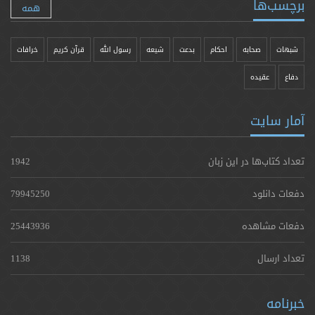
برچسب‌ها
همه
شبهات
صحابه
احکام
بدعت
شیعه
رسول الله
قرآن کریم
خرافات
دفاع
عقیده
آمار سایت
تعداد کتاب‌ها در این زبان
1942
دفعات دانلود
79945250
دفعات مشاهده
25443936
تعداد ارسال
1138
خبرنامه