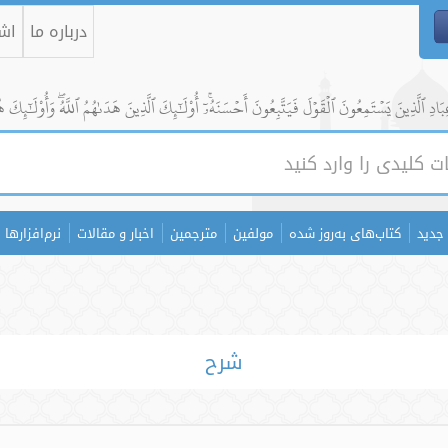
درباره ما
اشت
ادِ ٱلَّذِينَ يَسۡتَمِعُونَ ٱلۡقَوۡلَ فَيَتَّبِعُونَ أَحۡسَنَهُۥٓۚ أُوْلَٰٓئِكَ ٱلَّذِينَ هَدَىٰهُمُ ٱللَّهُۖ وَأُوْلَٰٓئِكَ ه
جدید
کتاب‌های به‌روز شده
مولفین
مترجمین
اخبار و مقالات
نرم‌افزارها
شرح