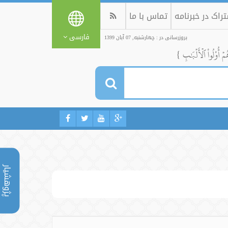
راک در خبرنامه
تماس با ما
فارسی
بروزرسانی در : چهارشنبه, 07 آبان 1399
ُمۡ أُوْلُواْ ٱلۡأَلۡبَٰبِ }
پژوهشیار