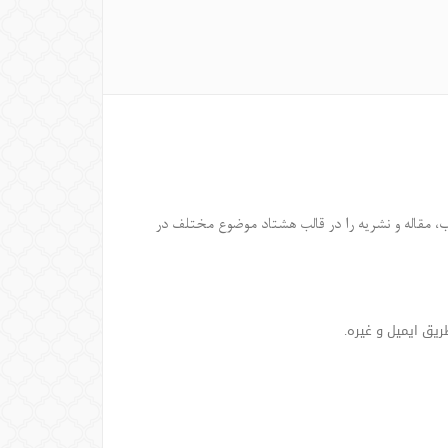
م، بزرگترین کتابخانه اسلامی به زبان فارسی است. این پژوهشکدۀ دیجیتال، بیش از 1600 کتاب، مقاله و نشریه را در قالب هشتاد موضوع مختلف در