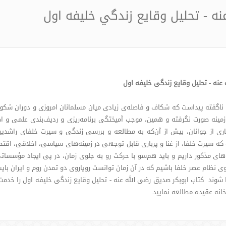
نه - تحليل وقايع زندگي خليفه اول
 عنه - تحلیل وقایع زندگی خلیفه اول
 ناگفته پیداست که شكاف و فاصله‌ی زیادی میان مسلمانان امروزی و دوران شكو
 زمینه صورت نگرفته و همین، موجب آمیختگی برنامه‌ریزی و ردیف‌بندی علمی و 
یاری از جوانان، بیش از آن‌كه به مطالعه و بررسی زندگی و سیرت خلفای راشدین،
ست كه سیرت خلفا، از غنا و پرباری قابل توجهی در زمینه‌های سیاسی، اخلاقی، اق
‌های مذكور داریم و باید هم‌سو با حركت رو به جلوی زمان، در پی ایجاد مؤسس
 نظام عصر خلفا باشیم كه در آن زمان توانست رویاروی دو تمدن روم و ایران بایس
نا شوند کتاب ابوبکر صدیق رضى الله عنه - تحلیل وقایع زندگی خلیفه اول را خدمت
انه عقیده مطالعه نمایید.