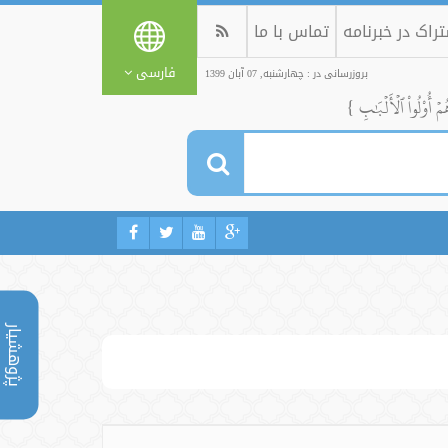
راک در خبرنامه
تماس با ما
فارسی
بروزرسانی در : چهارشنبه, 07 آبان 1399
ُمۡ أُوْلُواْ ٱلۡأَلۡبَٰبِ }
پژوهشیار