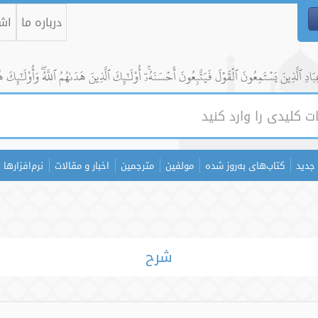
درباره ما
اشت
ادِ ٱلَّذِينَ يَسۡتَمِعُونَ ٱلۡقَوۡلَ فَيَتَّبِعُونَ أَحۡسَنَهُۥٓۚ أُوْلَٰٓئِكَ ٱلَّذِينَ هَدَىٰهُمُ ٱللَّهُۖ وَأُوْلَٰٓئِكَ ه
جدید
کتاب‌های به‌روز شده
مولفین
مترجمین
اخبار و مقالات
نرم‌افزارها
شرح